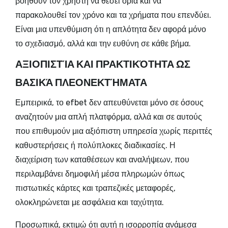
βοηθούν τον χρήστη να θέσει όρια και να
παρακολουθεί τον χρόνο και τα χρήματα που επενδύει.
Είναι μια υπενθύμιση ότι η απλότητα δεν αφορά μόνο
το σχεδιασμό, αλλά και την ευθύνη σε κάθε βήμα.
ΑΞΙΟΠΙΣΤΊΑ ΚΑΙ ΠΡΑΚΤΙΚΌΤΗΤΑ ΩΣ
ΒΑΣΙΚΆ ΠΛΕΟΝΕΚΤΉΜΑΤΑ
Εμπειρικά, το efbet δεν απευθύνεται μόνο σε όσους
αναζητούν μια απλή πλατφόρμα, αλλά και σε αυτούς
που επιθυμούν μια αξιόπιστη υπηρεσία χωρίς περιττές
καθυστερήσεις ή πολύπλοκες διαδικασίες. Η
διαχείριση των καταθέσεων και αναλήψεων, που
περιλαμβάνει δημοφιλή μέσα πληρωμών όπως
πιστωτικές κάρτες και τραπεζικές μεταφορές,
ολοκληρώνεται με ασφάλεια και ταχύτητα.
Προσωπικά, εκτιμώ ότι αυτή η ισορροπία ανάμεσα