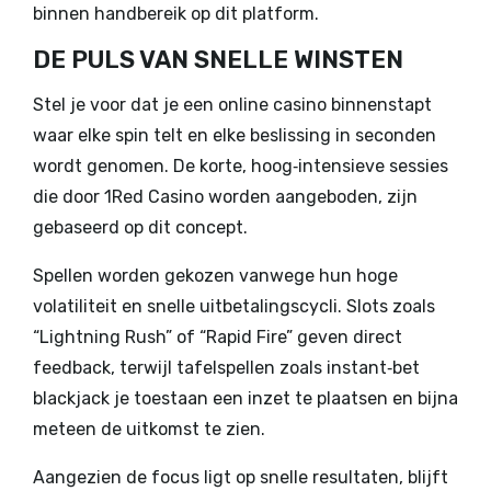
binnen handbereik op dit platform.
DE PULS VAN SNELLE WINSTEN
Stel je voor dat je een online casino binnenstapt
waar elke spin telt en elke beslissing in seconden
wordt genomen. De korte, hoog‑intensieve sessies
die door
1Red Casino
worden aangeboden, zijn
gebaseerd op dit concept.
Spellen worden gekozen vanwege hun hoge
volatiliteit en snelle uitbetalingscycli. Slots zoals
“Lightning Rush” of “Rapid Fire” geven direct
feedback, terwijl tafelspellen zoals instant‑bet
blackjack je toestaan een inzet te plaatsen en bijna
meteen de uitkomst te zien.
Aangezien de focus ligt op snelle resultaten, blijft