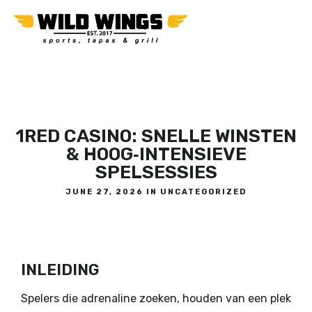
1RED CASINO: SNELLE WINSTEN
& HOOG‑INTENSIEVE
SPELSESSIES
JUNE 27, 2026 IN
UNCATEGORIZED
INLEIDING
Spelers die adrenaline zoeken, houden van een plek