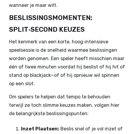
wanneer je maar wilt.
BESLISSINGSMOMENTEN:
SPLIT‑SECOND KEUZES
Het kenmerk van een korte, hoog‑intensieve
speelsessie is de snelheid waarmee beslissingen
worden genomen. Een speler heeft misschien maar
één of twee minuten voordat hij beslist of hij hit of
stand op blackjack—of of hij opnieuw wil spinnen
op een slot.
Om spelers te helpen dat tempo te behouden
terwijl ze toch slimme keuzes maken, volgen hier
de belangrijkste beslissingspunten:
Inzet Plaatsen:
Beslis snel of je vol inzet of