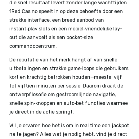
die snel resultaat levert zonder lange wachttijden.
1Red Casino speelt in op deze behoefte door een
strakke interface, een breed aanbod van
instant‑play slots en een mobiel‑vriendelijke lay-
out die aanvoelt als een pocket‑size
commandocentrum.
De reputatie van het merk hangt af van snelle
uitbetalingen en strakke game‑loops die gebruikers
kort en krachtig betrokken houden—meestal vijf
tot vijftien minuten per sessie. Daarom draait de
ontwerpfilosofie om gestroomlijnde navigatie,
snelle spin‑knoppen en auto‑bet functies waarmee
je direct in de actie springt.
Wil je ervaren hoe het is om in real time een jackpot
na te jagen? Alles wat je nodig hebt, vind je direct