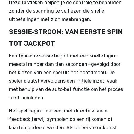
Deze tactieken helpen je de controle te behouden
zonder de spanning te verliezen die snelle
uitbetalingen met zich meebrengen.
SESSIE‑STROOM: VAN EERSTE SPIN
TOT JACKPOT
Een typische sessie begint met een snelle login—
meestal minder dan tien seconden—gevolgd door
het kiezen van een spel uit het hoofdmenu. De
speler plaatst vervolgens een initiële inzet, vaak
met behulp van de auto‑bet functie om het proces
te stroomlijnen.
Het spel begint meteen, met directe visuele
feedback terwijl symbolen op een rij komen of
kaarten gedeeld worden. Als de eerste uitkomst