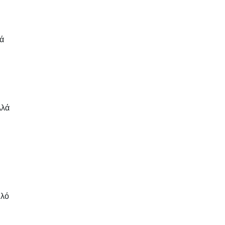
τά
λλά
ηλό