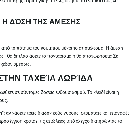
ι λεπτομερής στρατηγική· απλώς αφήστε το ένστικτό σας να
 Η ΔΌΣΗ ΤΗΣ ΆΜΕΣΗΣ
 από το πάτημα του κουμπιού μέχρι το αποτέλεσμα. Η άμεση
ας—θα διπλασιάσετε το ποντάρισμα ή θα αποχωρήσετε; Σε
σχεδόν αμέσως.
ΣΤΗΝ ΤΑΧΕΊΑ ΛΩΡΊΔΑ
χεύετε σε σύντομες δόσεις ενθουσιασμού. Το κλειδί είναι η
ους.
n”: αν χάσετε τρεις διαδοχικούς γύρους, σταματάτε και επαναφέ
 προσέγγιση κρατάει τις απώλειες υπό έλεγχο διατηρώντας το