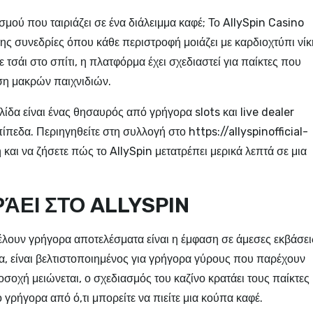
σμού που ταιριάζει σε ένα διάλειμμα καφέ; Το AllySpin Casino
ς συνεδρίες όπου κάθε περιστροφή μοιάζει με καρδιοχτύπι νίκ
ε τσάι στο σπίτι, η πλατφόρμα έχει σχεδιαστεί για παίκτες που
ση μακρών παιχνιδιών.
λίδα είναι ένας θησαυρός από γρήγορα slots και live dealer
πίπεδα. Περιηγηθείτε στη συλλογή στο
https://allyspinofficial-
 και να ζήσετε πώς το AllySpin μετατρέπει μερικά λεπτά σε μια
ΆΕΙ ΣΤΟ ALLYSPIN
θέλουν γρήγορα αποτελέσματα είναι η έμφαση σε άμεσες εκβάσει
α, είναι βελτιστοποιημένος για γρήγορα γύρους που παρέχουν
οχή μειώνεται, ο σχεδιασμός του καζίνο κρατάει τους παίκτες
ήγορα από ό,τι μπορείτε να πιείτε μια κούπα καφέ.