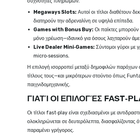
συχνότητες πληρωμών.
Megaways Slots:
Αυτοί οι τίτλοι διαθέτουν δ
διατηρούν την αδρεναλίνη σε υψηλά επίπεδα.
Games with Bonus Buy:
Οι παίκτες μπορούν
μόνο χρέωση—ιδανικό για όσους λαχταρούν άμ
Live Dealer Mini‑Games:
Σύντομοι γύροι με γ
micro‑sessions.
Η επιλογή ισορροπεί μεταξύ δημοφιλών παρόχων 
τίτλους τους—και μικρότερων στούντιο όπως Fun
παιχνιδομηχανικής.
ΓΙΑΤΊ ΟΙ ΕΠΙΛΟΓΈΣ FAST‑P
Οι τίτλοι fast‑play είναι σχεδιασμένοι με αντιδρα
ολοκληρώνεται σε δευτερόλεπτα, διασφαλίζοντας ό
παραμένει γρήγορος.