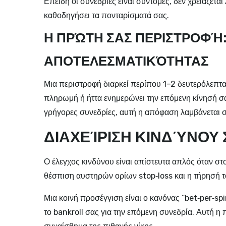
Επειδή οι συνεδρίες είναι σύντομες, δεν χρειάζετα
καθοδηγήσει τα πονταρίσματά σας.
Η ΠΡΏΤΗ ΣΑΣ ΠΕΡΙΣΤΡΟΦΉ:
ΑΠΟΤΕΛΕΣΜΑΤΙΚΌΤΗΤΑΣ
Μια περιστροφή διαρκεί περίπου 1–2 δευτερόλεπτα
πληρωμή ή ήττα ενημερώνει την επόμενη κίνησή σ
γρήγορες συνεδρίες, αυτή η απόφαση λαμβάνεται 
ΔΙΑΧΕΊΡΙΣΗ ΚΙΝΔΎΝΟΥ 
Ο έλεγχος κινδύνου είναι απίστευτα απλός όταν στο
θέσπιση αυστηρών ορίων stop‑loss και η τήρησή τ
Μια κοινή προσέγγιση είναι ο κανόνας “bet‑per‑spi
το bankroll σας για την επόμενη συνεδρία. Αυτή η