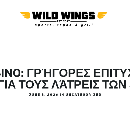
OR
SINO: ΓΡΉΓΟΡΕΣ ΕΠΙΤΥ
ΙΑ ΤΟΥΣ ΛΆΤΡΕΙΣ ΤΩΝ
JUNE 8, 2026 IN
UNCATEGORIZED