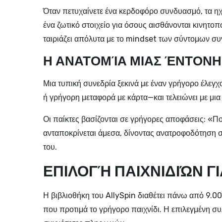
Όταν πετυχαίνετε ένα κερδοφόρο συνδυασμό, τα ηχ
ένα ζωτικό στοιχείο για όσους αισθάνονται κινητο
ταιριάζει απόλυτα με το mindset των σύντομων συ
Η ΑΝΑΤΟΜΊΑ ΜΙΑΣ ΈΝΤΟΝΗ
Μια τυπική συνεδρία ξεκινά με έναν γρήγορο έλε
ή γρήγορη μεταφορά με κάρτα—και τελειώνει με μια 
Οι παίκτες βασίζονται σε γρήγορες αποφάσεις: «Π
ανταποκρίνεται άμεσα, δίνοντας ανατροφοδότηση σε
του.
ΕΠΙΛΟΓΉ ΠΑΙΧΝΙΔΙΏΝ Γ
Η βιβλιοθήκη του AllySpin διαθέτει πάνω από 9.00
που προτιμά το γρήγορο παιχνίδι. Η επιλεγμένη συ