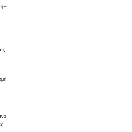
ηση—
τος
ρμή
ινό
ες