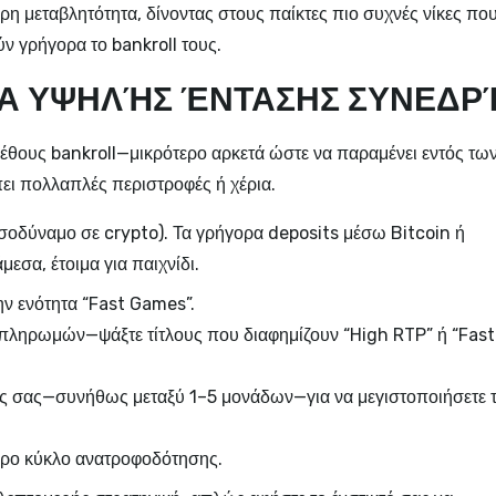
ρη μεταβλητότητα, δίνοντας στους παίκτες πιο συχνές νίκες πο
ν γρήγορα το bankroll τους.
ΙΑ ΥΨΗΛΉΣ ΈΝΤΑΣΗΣ ΣΥΝΕΔΡ
γέθους bankroll—μικρότερο αρκετά ώστε να παραμένει εντός τω
πει πολλαπλές περιστροφές ή χέρια.
ισοδύναμο σε crypto). Τα γρήγορα deposits μέσω Bitcoin ή
εσα, έτοιμα για παιχνίδι.
ην ενότητα “Fast Games”.
 πληρωμών—ψάξτε τίτλους που διαφημίζουν “High RTP” ή “Fast
ός σας—συνήθως μεταξύ 1–5 μονάδων—για να μεγιστοποιήσετε τ
ορο κύκλο ανατροφοδότησης.