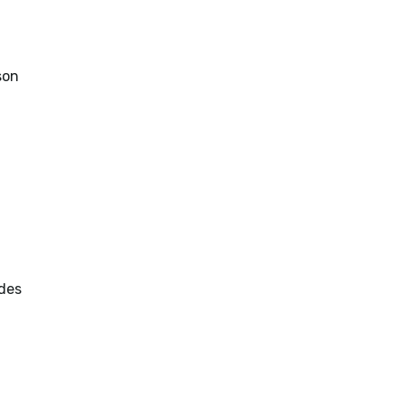
son
 des