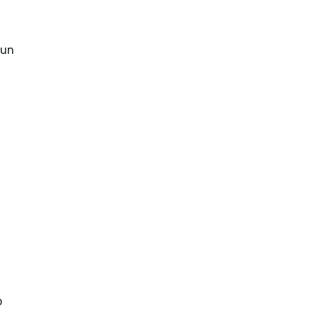
—un
o