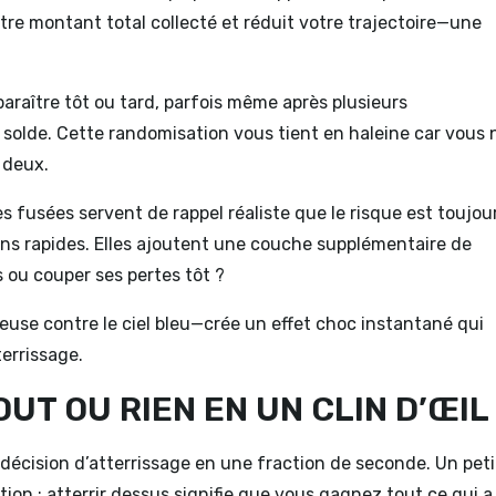
tre montant total collecté et réduit votre trajectoire—une
paraître tôt ou tard, parfois même après plusieurs
e solde. Cette randomisation vous tient en haleine car vous 
 deux.
es fusées servent de rappel réaliste que le risque est toujou
s rapides. Elles ajoutent une couche supplémentaire de
s ou couper ses pertes tôt ?
use contre le ciel bleu—crée un effet choc instantané qui
errissage.
UT OU RIEN EN UN CLIN D’ŒIL
décision d’atterrissage en une fraction de seconde. Un peti
ion ; atterrir dessus signifie que vous gagnez tout ce qui a