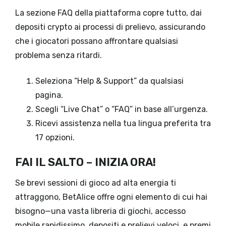
La sezione FAQ della piattaforma copre tutto, dai
depositi crypto ai processi di prelievo, assicurando
che i giocatori possano affrontare qualsiasi
problema senza ritardi.
Seleziona “Help & Support” da qualsiasi
pagina.
Scegli “Live Chat” o “FAQ” in base all’urgenza.
Ricevi assistenza nella tua lingua preferita tra
17 opzioni.
FAI IL SALTO – INIZIA ORA!
Se brevi sessioni di gioco ad alta energia ti
attraggono, BetAlice offre ogni elemento di cui hai
bisogno—una vasta libreria di giochi, accesso
mobile rapidissimo, depositi e prelievi veloci, e premi