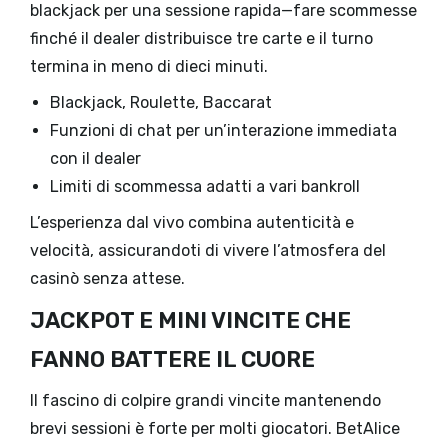
blackjack per una sessione rapida—fare scommesse
finché il dealer distribuisce tre carte e il turno
termina in meno di dieci minuti.
Blackjack, Roulette, Baccarat
Funzioni di chat per un’interazione immediata
con il dealer
Limiti di scommessa adatti a vari bankroll
L’esperienza dal vivo combina autenticità e
velocità, assicurandoti di vivere l’atmosfera del
casinò senza attese.
JACKPOT E MINI VINCITE CHE
FANNO BATTERE IL CUORE
Il fascino di colpire grandi vincite mantenendo
brevi sessioni è forte per molti giocatori. BetAlice