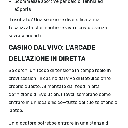
Scommesse sportive per calcio, tennis ed
eSports
Il risultato? Una selezione diversificata ma
focalizzata che mantiene vivo il brivido senza
sovraccaricarti.
CASINO DAL VIVO: L’ARCADE
DELL’AZIONE IN DIRETTA
Se cerchi un tocco di tensione in tempo reale in
brevi sessioni, il casino dal vivo di BetAlice offre
proprio questo. Alimentato dai feed in alta
definizione di Evolution, i tavoli sembrano come
entrare in un locale fisico—tutto dal tuo telefono o
laptop.
Un giocatore potrebbe entrare in una stanza di