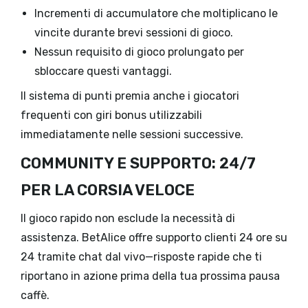
Incrementi di accumulatore che moltiplicano le
vincite durante brevi sessioni di gioco.
Nessun requisito di gioco prolungato per
sbloccare questi vantaggi.
Il sistema di punti premia anche i giocatori
frequenti con giri bonus utilizzabili
immediatamente nelle sessioni successive.
COMMUNITY E SUPPORTO: 24/7
PER LA CORSIA VELOCE
Il gioco rapido non esclude la necessità di
assistenza. BetAlice offre supporto clienti 24 ore su
24 tramite chat dal vivo—risposte rapide che ti
riportano in azione prima della tua prossima pausa
caffè.