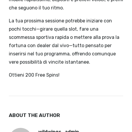
che seguono il tuo ritmo.
La tua prossima sessione potrebbe iniziare con
pochi tocchi—girare quella slot, fare una
scommessa sportiva rapida o mettere alla prova la
fortuna con dealer dal vivo—tutto pensato per
inserirsi nel tuo programma, offrendo comunque
vere possibilità di vincite istantanee.
Ottieni 200 Free Spins!
ABOUT THE AUTHOR
wildwings_admin