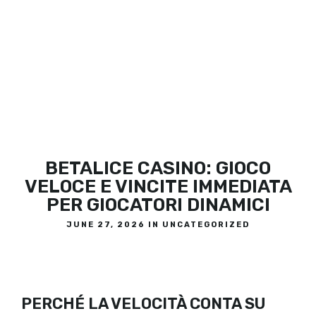
BETALICE CASINO: GIOCO
VELOCE E VINCITE IMMEDIATA
PER GIOCATORI DINAMICI
JUNE 27, 2026 IN
UNCATEGORIZED
PERCHÉ LA VELOCITÀ CONTA SU