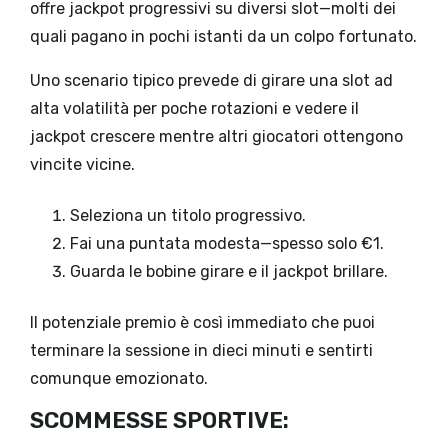
offre jackpot progressivi su diversi slot—molti dei
quali pagano in pochi istanti da un colpo fortunato.
Uno scenario tipico prevede di girare una slot ad
alta volatilità per poche rotazioni e vedere il
jackpot crescere mentre altri giocatori ottengono
vincite vicine.
Seleziona un titolo progressivo.
Fai una puntata modesta—spesso solo €1.
Guarda le bobine girare e il jackpot brillare.
Il potenziale premio è così immediato che puoi
terminare la sessione in dieci minuti e sentirti
comunque emozionato.
SCOMMESSE SPORTIVE: