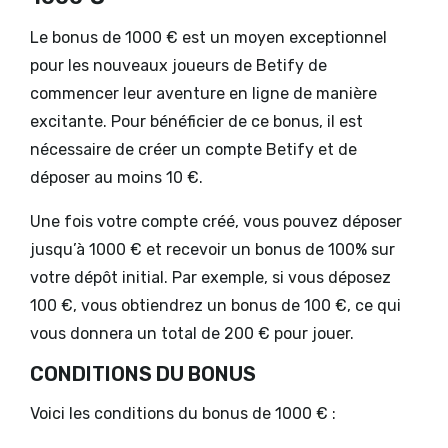
Le bonus de 1000 € est un moyen exceptionnel
pour les nouveaux joueurs de Betify de
commencer leur aventure en ligne de manière
excitante. Pour bénéficier de ce bonus, il est
nécessaire de créer un compte Betify et de
déposer au moins 10 €.
Une fois votre compte créé, vous pouvez déposer
jusqu’à 1000 € et recevoir un bonus de 100% sur
votre dépôt initial. Par exemple, si vous déposez
100 €, vous obtiendrez un bonus de 100 €, ce qui
vous donnera un total de 200 € pour jouer.
CONDITIONS DU BONUS
Voici les conditions du bonus de 1000 € :