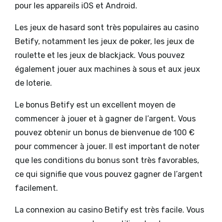
pour les appareils iOS et Android.
Les jeux de hasard sont très populaires au casino
Betify, notamment les jeux de poker, les jeux de
roulette et les jeux de blackjack. Vous pouvez
également jouer aux machines à sous et aux jeux
de loterie.
Le bonus Betify est un excellent moyen de
commencer à jouer et à gagner de l’argent. Vous
pouvez obtenir un bonus de bienvenue de 100 €
pour commencer à jouer. Il est important de noter
que les conditions du bonus sont très favorables,
ce qui signifie que vous pouvez gagner de l’argent
facilement.
La connexion au casino Betify est très facile. Vous