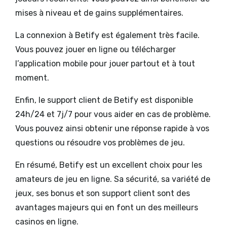
mises à niveau et de gains supplémentaires.
La connexion à Betify est également très facile.
Vous pouvez jouer en ligne ou télécharger
l’application mobile pour jouer partout et à tout
moment.
Enfin, le support client de Betify est disponible
24h/24 et 7j/7 pour vous aider en cas de problème.
Vous pouvez ainsi obtenir une réponse rapide à vos
questions ou résoudre vos problèmes de jeu.
En résumé, Betify est un excellent choix pour les
amateurs de jeu en ligne. Sa sécurité, sa variété de
jeux, ses bonus et son support client sont des
avantages majeurs qui en font un des meilleurs
casinos en ligne.