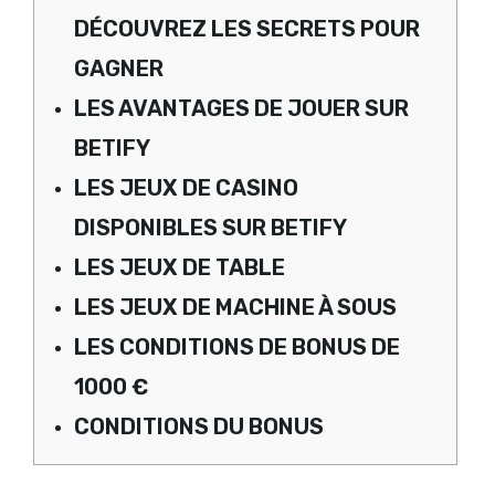
DÉCOUVREZ LES SECRETS POUR
GAGNER
LES AVANTAGES DE JOUER SUR
BETIFY
LES JEUX DE CASINO
DISPONIBLES SUR BETIFY
LES JEUX DE TABLE
LES JEUX DE MACHINE À SOUS
LES CONDITIONS DE BONUS DE
1000 €
CONDITIONS DU BONUS