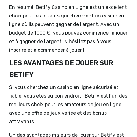
En résumé, Betify Casino en Ligne est un excellent
choix pour les joueurs qui cherchent un casino en
ligne où ils peuvent gagner de l’argent. Avec un
budget de 1000 €, vous pouvez commencer à jouer
et à gagner de l’argent. N’hésitez pas à vous
inscrire et à commencer à jouer !
LES AVANTAGES DE JOUER SUR
BETIFY
Si vous cherchez un casino en ligne sécurisé et
fiable, vous êtes au bon endroit ! Betify est l’un des
meilleurs choix pour les amateurs de jeu en ligne,
avec une offre de jeux variée et des bonus
attrayants.
Un des avantages majeurs de jouer sur Betify est