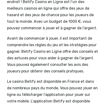
endroit ! Betify Casino en Ligne est l’un des
meilleurs casinos en ligne qui offre des jeux de
hasard et des jeux de chance pour les joueurs de
tout le monde. Avec un budget de 1000 €, vous
pouvez commencer à jouer et à gagner de l’argent.
Avant de commencer à jouer, il est important de
comprendre les règles du jeu et les stratégies pour
gagner. Betify Casino en Ligne offre des conseils et
des astuces pour vous aider à gagner de l’argent.
Vous pouvez également consulter les avis des
joueurs pour obtenir des conseils pratiques.
Le casino Betify est disponible en France et dans
de nombreux pays du monde. Vous pouvez jouer en
ligne ou télécharger l’application pour jouer sur
votre mobile. L’application Betify est disponible