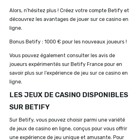
Alors, n’hésitez plus ! Créez votre compte Betify et
découvrez les avantages de jouer sur ce casino en
ligne.
Bonus Betify : 1000 € pour les nouveaux joueurs !
Vous pouvez également consulter les avis de
joueurs expérimentés sur Betify France pour en
savoir plus sur l’expérience de jeu sur ce casino en
ligne.
LES JEUX DE CASINO DISPONIBLES
SUR BETIFY
Sur Betify, vous pouvez choisir parmi une variété
de jeux de casino en ligne, conçus pour vous offrir
une expérience de jeu unique et amusante. Pour