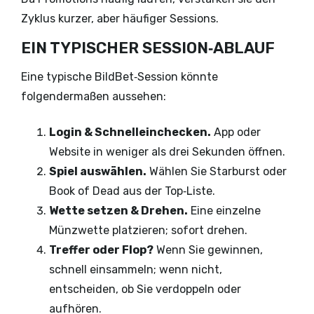
Zyklus kurzer, aber häufiger Sessions.
EIN TYPISCHER SESSION‑ABLAUF
Eine typische BildBet‑Session könnte
folgendermaßen aussehen:
Login & Schnelleinchecken.
App oder
Website in weniger als drei Sekunden öffnen.
Spiel auswählen.
Wählen Sie Starburst oder
Book of Dead aus der Top‑Liste.
Wette setzen & Drehen.
Eine einzelne
Münzwette platzieren; sofort drehen.
Treffer oder Flop?
Wenn Sie gewinnen,
schnell einsammeln; wenn nicht,
entscheiden, ob Sie verdoppeln oder
aufhören.