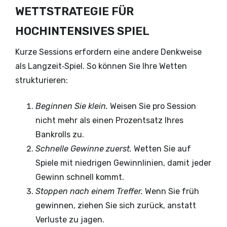
WETTSTRATEGIE FÜR
HOCHINTENSIVES SPIEL
Kurze Sessions erfordern eine andere Denkweise
als Langzeit‑Spiel. So können Sie Ihre Wetten
strukturieren:
Beginnen Sie klein.
Weisen Sie pro Session
nicht mehr als einen Prozentsatz Ihres
Bankrolls zu.
Schnelle Gewinne zuerst.
Wetten Sie auf
Spiele mit niedrigen Gewinnlinien, damit jeder
Gewinn schnell kommt.
Stoppen nach einem Treffer.
Wenn Sie früh
gewinnen, ziehen Sie sich zurück, anstatt
Verluste zu jagen.