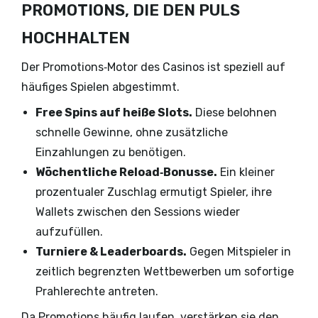
PROMOTIONS, DIE DEN PULS
HOCHHALTEN
Der Promotions‑Motor des Casinos ist speziell auf
häufiges Spielen abgestimmt.
Free Spins auf heiße Slots.
Diese belohnen
schnelle Gewinne, ohne zusätzliche
Einzahlungen zu benötigen.
Wöchentliche Reload‑Bonusse.
Ein kleiner
prozentualer Zuschlag ermutigt Spieler, ihre
Wallets zwischen den Sessions wieder
aufzufüllen.
Turniere & Leaderboards.
Gegen Mitspieler in
zeitlich begrenzten Wettbewerben um sofortige
Prahlerechte antreten.
Da Promotions häufig laufen, verstärken sie den