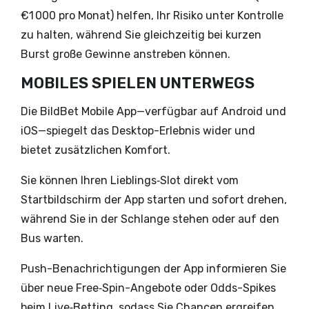
€1 000 pro Monat) helfen, Ihr Risiko unter Kontrolle
zu halten, während Sie gleichzeitig bei kurzen
Burst große Gewinne anstreben können.
MOBILES SPIELEN UNTERWEGS
Die BildBet Mobile App—verfügbar auf Android und
iOS—spiegelt das Desktop-Erlebnis wider und
bietet zusätzlichen Komfort.
Sie können Ihren Lieblings‑Slot direkt vom
Startbildschirm der App starten und sofort drehen,
während Sie in der Schlange stehen oder auf den
Bus warten.
Push-Benachrichtigungen der App informieren Sie
über neue Free‑Spin-Angebote oder Odds-Spikes
beim Live‑Betting, sodass Sie Chancen ergreifen