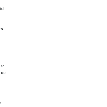
iel
rs.
uer
 de
e