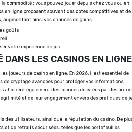
t la commodité : vous pouvez jouer depuis chez vous ou en
os en ligne proposent souvent des cotes compétitives et de
es, augmentant ainsi vos chances de gains.
les goûts
reil
er votre expérience de jeu
É DANS LES CASINOS EN LIGNE
es joueurs de casino en ligne. En 2026, il est essentiel de
ies de cryptage avancées pour protéger vos informations
es affichent également des licences délivrées par des autor
 légitimité et de leur engagement envers des pratiques de j
vis des utilisateurs, ainsi que la réputation du casino. De plu
 et de retraits sécurisées, telles que les portefeuilles