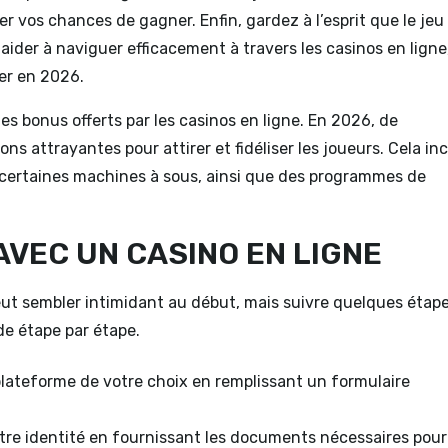
r vos chances de gagner. Enfin, gardez à l’esprit que le jeu
aider à naviguer efficacement à travers les casinos en ligne
er en 2026.
s bonus offerts par les casinos en ligne. En 2026, de
 attrayantes pour attirer et fidéliser les joueurs. Cela inc
 certaines machines à sous, ainsi que des programmes de
VEC UN CASINO EN LIGNE
eut sembler intimidant au début, mais suivre quelques étap
ide étape par étape.
plateforme de votre choix en remplissant un formulaire
re identité en fournissant les documents nécessaires pour