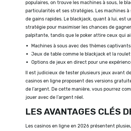
populaires, on trouve les machines à sous, le bla
particularités et ses stratégies. Les machines à 
de gains rapides. Le blackjack, quant à lui, est
stratégie pour maximiser les chances de gagner. 
palpitante, tandis que le poker attire ceux qui a
Machines à sous avec des thèmes captivants 
Jeux de table comme le blackjack et la roulet
Options de jeux en direct pour une expérien
Il est judicieux de tester plusieurs jeux avant d
casinos en ligne proposent des versions gratuit
de l’argent. De cette manière, vous pourrez co
jouer avec de l’argent réel.
LES AVANTAGES CLÉS D
Les casinos en ligne en 2026 présentent plusieu