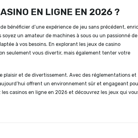
ASINO EN LIGNE EN 2026 ?
de bénéficier d’une expérience de jeu sans précédent, enri
us soyez un amateur de machines à sous ou un passionné de
aptée à vos besoins. En explorant les jeux de casino
n seulement vous divertir, mais également tenter votre
de plaisir et de divertissement. Avec des réglementations et
d’aujourd’hui offrent un environnement sûr et engageant pou
ez les casinos en ligne en 2026 et découvrez les jeux qui vou