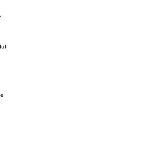
,
lut
es