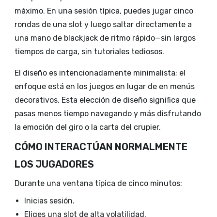
máximo. En una sesión típica, puedes jugar cinco
rondas de una slot y luego saltar directamente a
una mano de blackjack de ritmo rápido—sin largos
tiempos de carga, sin tutoriales tediosos.
El diseño es intencionadamente minimalista; el
enfoque está en los juegos en lugar de en menús
decorativos. Esta elección de diseño significa que
pasas menos tiempo navegando y más disfrutando
la emoción del giro o la carta del crupier.
CÓMO INTERACTÚAN NORMALMENTE
LOS JUGADORES
Durante una ventana típica de cinco minutos:
Inicias sesión.
Eliges una slot de alta volatilidad.