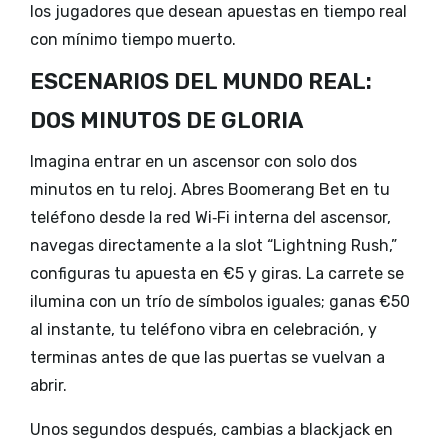
los jugadores que desean apuestas en tiempo real
con mínimo tiempo muerto.
ESCENARIOS DEL MUNDO REAL:
DOS MINUTOS DE GLORIA
Imagina entrar en un ascensor con solo dos
minutos en tu reloj. Abres Boomerang Bet en tu
teléfono desde la red Wi‑Fi interna del ascensor,
navegas directamente a la slot “Lightning Rush,”
configuras tu apuesta en €5 y giras. La carrete se
ilumina con un trío de símbolos iguales; ganas €50
al instante, tu teléfono vibra en celebración, y
terminas antes de que las puertas se vuelvan a
abrir.
Unos segundos después, cambias a blackjack en