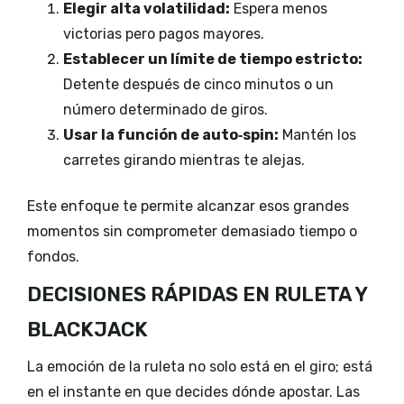
Elegir alta volatilidad:
Espera menos
victorias pero pagos mayores.
Establecer un límite de tiempo estricto:
Detente después de cinco minutos o un
número determinado de giros.
Usar la función de auto‑spin:
Mantén los
carretes girando mientras te alejas.
Este enfoque te permite alcanzar esos grandes
momentos sin comprometer demasiado tiempo o
fondos.
DECISIONES RÁPIDAS EN RULETA Y
BLACKJACK
La emoción de la ruleta no solo está en el giro; está
en el instante en que decides dónde apostar. Las