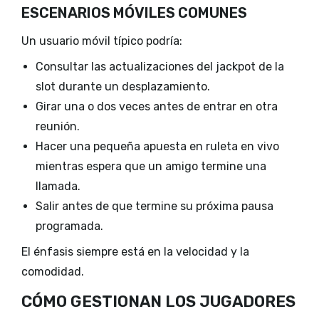
ESCENARIOS MÓVILES COMUNES
Un usuario móvil típico podría:
Consultar las actualizaciones del jackpot de la
slot durante un desplazamiento.
Girar una o dos veces antes de entrar en otra
reunión.
Hacer una pequeña apuesta en ruleta en vivo
mientras espera que un amigo termine una
llamada.
Salir antes de que termine su próxima pausa
programada.
El énfasis siempre está en la velocidad y la
comodidad.
CÓMO GESTIONAN LOS JUGADORES