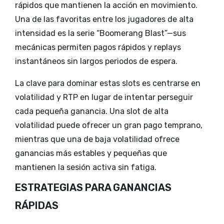
rápidos que mantienen la acción en movimiento.
Una de las favoritas entre los jugadores de alta
intensidad es la serie “Boomerang Blast”—sus
mecánicas permiten pagos rápidos y replays
instantáneos sin largos periodos de espera.
La clave para dominar estas slots es centrarse en
volatilidad y RTP en lugar de intentar perseguir
cada pequeña ganancia. Una slot de alta
volatilidad puede ofrecer un gran pago temprano,
mientras que una de baja volatilidad ofrece
ganancias más estables y pequeñas que
mantienen la sesión activa sin fatiga.
ESTRATEGIAS PARA GANANCIAS
RÁPIDAS