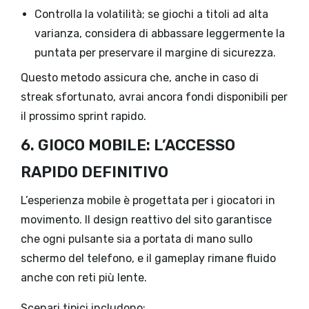
Controlla la volatilità; se giochi a titoli ad alta
varianza, considera di abbassare leggermente la
puntata per preservare il margine di sicurezza.
Questo metodo assicura che, anche in caso di
streak sfortunato, avrai ancora fondi disponibili per
il prossimo sprint rapido.
6. GIOCO MOBILE: L’ACCESSO
RAPIDO DEFINITIVO
L’esperienza mobile è progettata per i giocatori in
movimento. Il design reattivo del sito garantisce
che ogni pulsante sia a portata di mano sullo
schermo del telefono, e il gameplay rimane fluido
anche con reti più lente.
Scenari tipici includono: