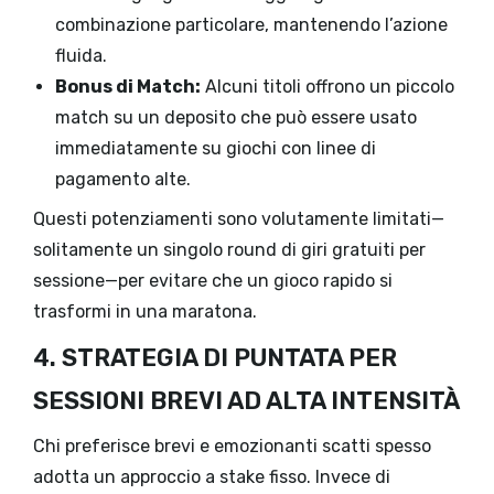
combinazione particolare, mantenendo l’azione
fluida.
Bonus di Match:
Alcuni titoli offrono un piccolo
match su un deposito che può essere usato
immediatamente su giochi con linee di
pagamento alte.
Questi potenziamenti sono volutamente limitati—
solitamente un singolo round di giri gratuiti per
sessione—per evitare che un gioco rapido si
trasformi in una maratona.
4. STRATEGIA DI PUNTATA PER
SESSIONI BREVI AD ALTA INTENSITÀ
Chi preferisce brevi e emozionanti scatti spesso
adotta un approccio a stake fisso. Invece di