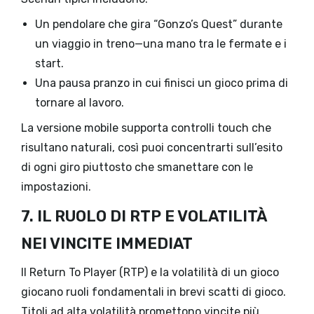
Un pendolare che gira “Gonzo’s Quest” durante
un viaggio in treno—una mano tra le fermate e i
start.
Una pausa pranzo in cui finisci un gioco prima di
tornare al lavoro.
La versione mobile supporta controlli touch che
risultano naturali, così puoi concentrarti sull’esito
di ogni giro piuttosto che smanettare con le
impostazioni.
7. IL RUOLO DI RTP E VOLATILITÀ
NEI VINCITE IMMEDIAT
Il Return To Player (RTP) e la volatilità di un gioco
giocano ruoli fondamentali in brevi scatti di gioco.
Titoli ad alta volatilità promettono vincite più