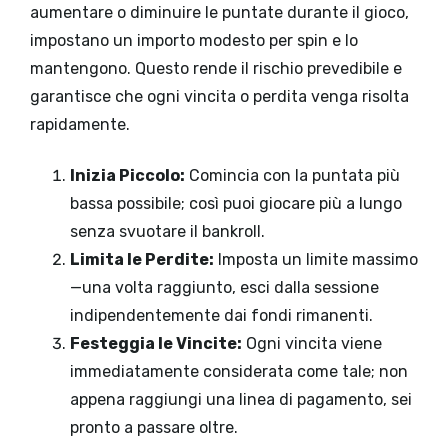
aumentare o diminuire le puntate durante il gioco,
impostano un importo modesto per spin e lo
mantengono. Questo rende il rischio prevedibile e
garantisce che ogni vincita o perdita venga risolta
rapidamente.
Inizia Piccolo:
Comincia con la puntata più
bassa possibile; così puoi giocare più a lungo
senza svuotare il bankroll.
Limita le Perdite:
Imposta un limite massimo
—una volta raggiunto, esci dalla sessione
indipendentemente dai fondi rimanenti.
Festeggia le Vincite:
Ogni vincita viene
immediatamente considerata come tale; non
appena raggiungi una linea di pagamento, sei
pronto a passare oltre.