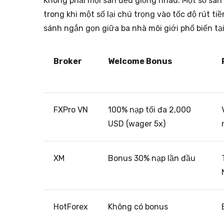
Không phải mọi sàn đều giống nhau. Một số sàn
trong khi một số lại chú trọng vào tốc độ rút ti
sánh ngắn gọn giữa ba nhà môi giới phổ biến tạ
Broker
Welcome Bonus
FXPro VN
100% nạp tối đa 2,000
USD (wager 5x)
XM
Bonus 30% nạp lần đầu
HotForex
Không có bonus