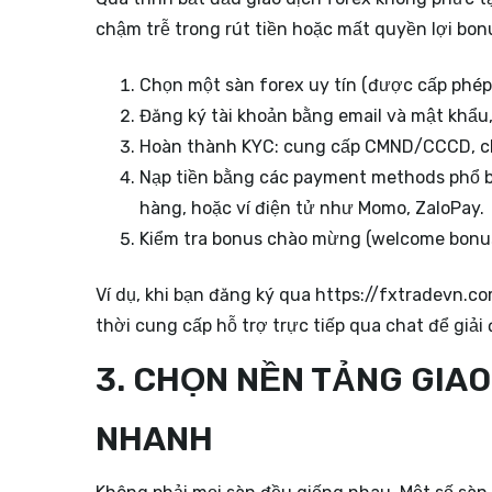
chậm trễ trong rút tiền hoặc mất quyền lợi bon
Chọn một sàn forex uy tín (được cấp phép
Đăng ký tài khoản bằng email và mật khẩu,
Hoàn thành KYC: cung cấp CMND/CCCD, chứn
Nạp tiền bằng các payment methods phổ b
hàng, hoặc ví điện tử như Momo, ZaloPay.
Kiểm tra bonus chào mừng (welcome bonus)
Ví dụ, khi bạn đăng ký qua
https://fxtradevn.c
thời cung cấp hỗ trợ trực tiếp qua chat để giải 
3. CHỌN NỀN TẢNG GIAO
NHANH