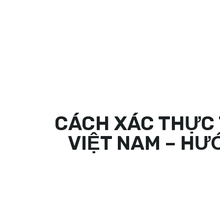
HOME
OUR MENU
GALLERY
CÁCH XÁC THỰC 
VIỆT NAM – HƯ