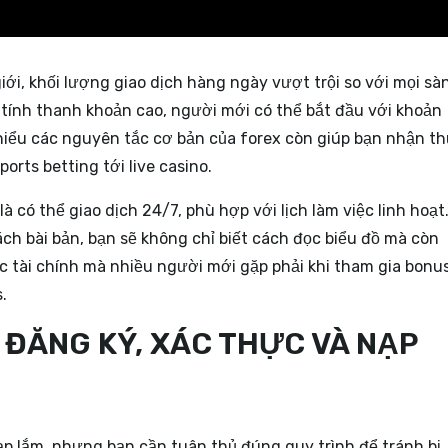
giới, khối lượng giao dịch hàng ngày vượt trội so với mọi sà
 tính thanh khoản cao, người mới có thể bắt đầu với khoản
 hiểu các nguyên tắc cơ bản của forex còn giúp bạn nhận t
orts betting tới live casino.
à có thể giao dịch 24/7, phù hợp với lịch làm việc linh hoạt
ch bài bản, bạn sẽ không chỉ biết cách đọc biểu đồ mà còn
 tài chính mà nhiều người mới gặp phải khi tham gia bonu
.
 ĐĂNG KÝ, XÁC THỰC VÀ NẠP
ạp lắm, nhưng bạn cần tuân thủ đúng quy trình để tránh bị