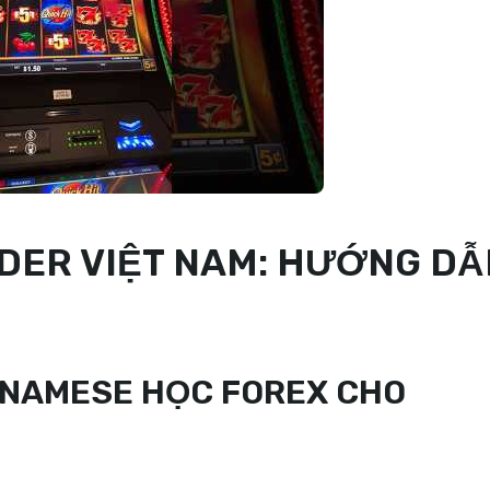
DER VIỆT NAM: HƯỚNG DẪ
ETNAMESE HỌC FOREX CHO