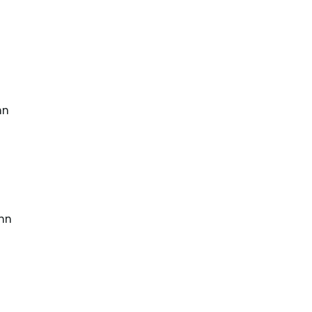
nn
inn