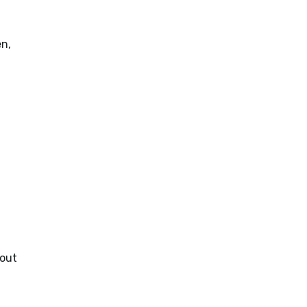
en,
yout
.