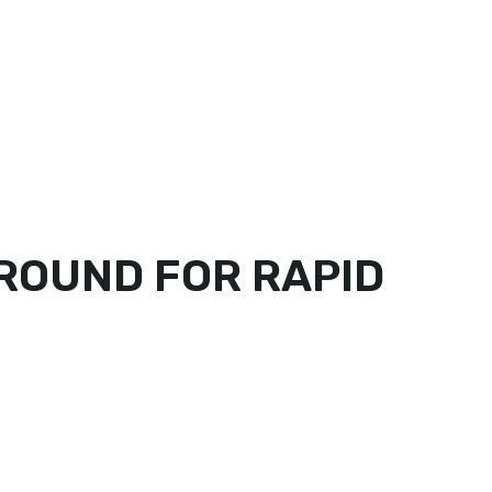
DER ONLINE
FIND US
PARTNER LOGIN
GROUND FOR RAPID