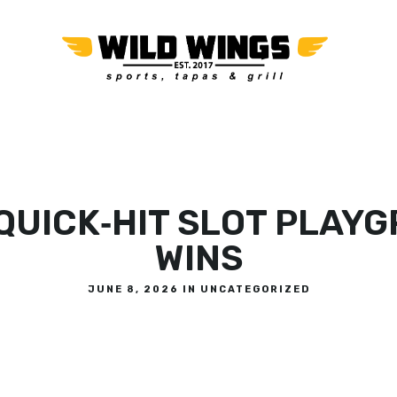
OR
QUICK‑HIT SLOT PLAY
WINS
JUNE 8, 2026 IN
UNCATEGORIZED