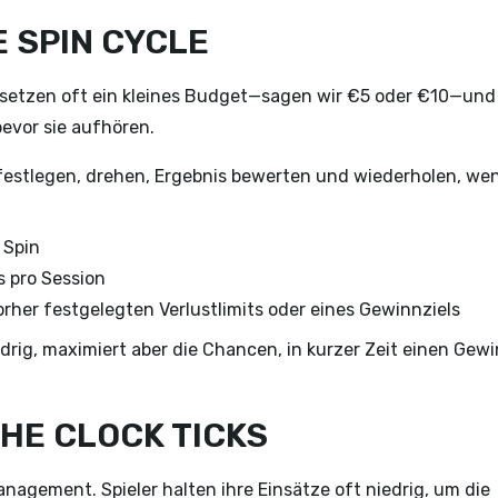
E SPIN CYCLE
ler setzen oft ein kleines Budget—sagen wir €5 oder €10—und
bevor sie aufhören.
 festlegen, drehen, Ergebnis bewerten und wiederholen, we
 Spin
s pro Session
rher festgelegten Verlustlimits oder eines Gewinnziels
edrig, maximiert aber die Chancen, in kurzer Zeit einen Gew
THE CLOCK TICKS
management. Spieler halten ihre Einsätze oft niedrig, um die