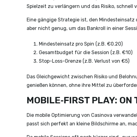
Spielzeit zu verlängern und das Risiko, schnell v
Eine gängige Strategie ist, den Mindesteinsatz
aber nicht genug, um das Bankroll in einer Ses
Mindesteinsatz pro Spin (z.B. €0.20)
Gesamtbudget für die Session (z.B. €10)
Stop-Loss-Grenze (z.B. Verlust von €5)
Das Gleichgewicht zwischen Risiko und Belohnu
genießen können, ohne ihre Mittel zu überforde
MOBILE‑FIRST PLAY: ON 
Die mobile Optimierung von Casinova verwandel
passt sich perfekt an kleine Bildschirme an, ma