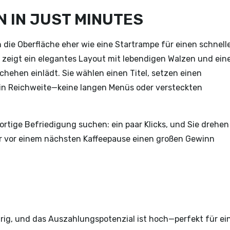
N IN JUST MINUTES
h die Oberfläche eher wie eine Startrampe für einen schnell
ck zeigt ein elegantes Layout mit lebendigen Walzen und ei
schehen einlädt. Sie wählen einen Titel, setzen einen
 in Reichweite—keine langen Menüs oder versteckten
ofortige Befriedigung suchen: ein paar Klicks, und Sie drehen
der vor einem nächsten Kaffeepause einen großen Gewinn
drig, und das Auszahlungspotenzial ist hoch—perfekt für ei