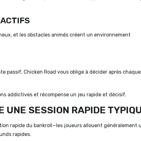
RACTIFS
mineux, et les obstacles animés créent un environnement
te passif, Chicken Road vous oblige à décider après chaque
ons addictives et récompense un jeu rapide et décisif.
E UNE SESSION RAPIDE TYPIQ
ion rapide du bankroll—les joueurs allouent généralement 
ounds rapides.