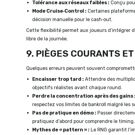
Tolérance aux réseaux faibles :
Conçu pour
Mode Cruise‑Control :
Certaines plateforme
décision manuelle pour le cash‑out.
Cette flexibilité permet aux joueurs d’intégrer
libre de la journée.
9. PIÈGES COURANTS E
Quelques erreurs peuvent souvent compromettre
Encaisser trop tard :
Attendre des multipli
objectifs réalistes avant chaque round.
Perdre la concentration après des gains 
respectez vos limites de bankroll malgré les s
Pas de pratique en démo :
Passer directeme
pratiquez d’abord pour comprendre le timing.
Mythes de « pattern » :
Le RNG garantit l’im