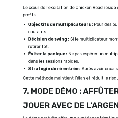
Le cœur de l’excitation de Chicken Road réside 
profits.
Objectifs de multiplicateurs :
Pour des bur
courants.
Décision de swing :
Si le multiplicateur mon
retirer tôt.
Éviter la panique :
Ne pas espérer un multipl
dans les sessions rapides.
Stratégie de ré‑entrée :
Après avoir encais
Cette méthode maintient l’élan et réduit le risq
7. MODE DÉMO : AFFÛT
JOUER AVEC DE L’ARGE