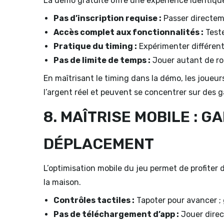
La démo gratuite offre une expérience identique 
Pas d’inscription requise :
Passer directeme
Accès complet aux fonctionnalités :
Teste
Pratique du timing :
Expérimenter différent
Pas de limite de temps :
Jouer autant de ro
En maîtrisant le timing dans la démo, les joueur
l’argent réel et peuvent se concentrer sur des g
8. MAÎTRISE MOBILE : G
DÉPLACEMENT
L’optimisation mobile du jeu permet de profiter
la maison.
Contrôles tactiles :
Tapoter pour avancer ; 
Pas de téléchargement d’app :
Jouer direc