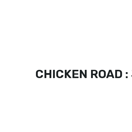
HOME
OUR MENU
GALLERY
CHICKEN ROAD :