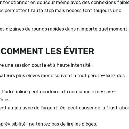
 fonctionner en douceur même avec des connexions faible
s permettent l’auto‑step mais nécessitent toujours une
 des dizaines de rounds rapides dans n’importe quel moment
T COMMENT LES ÉVITER
 une session courte et à haute intensité :
cateurs plus élevés mène souvent à tout perdre—fixez des
:
L’adrénaline peut conduire à la confiance excessive—
éries.
nt au jeu avec de l’argent réel peut causer de la frustrati
prévisibilité—ne tentez pas de lire les pièges.