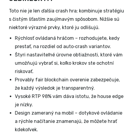
Toto nie je len ďalšia crash hra; kombinuje stratégiu
s čistým šťastím zaujímavým spôsobom. Nižšie sú
niektoré výrazné prvky, ktoré ju odlišujú.
Rýchlosť ovládaná hráčom – rozhodujete, kedy
prestať, na rozdiel od auto‑crash variantov.
Štyri nastaviteľné úrovne obtiažnosti, ktoré vám
umožňujú vybrať si, koľko krokov ste ochotní
riskovať.
Provably fair blockchain overenie zabezpečuje,
že každý výsledok je transparentný.
Vysoké RTP 98% vám dáva istotu, že house edge
je nízky.
Design zameraný na mobil – dotykové ovládanie
a rýchle načítanie znamenajú, že môžete hrať
kdekoľvek.