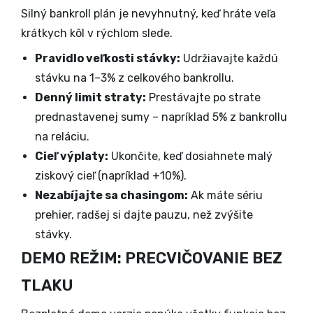
Silný bankroll plán je nevyhnutný, keď hráte veľa
krátkych kôl v rýchlom slede.
Pravidlo veľkosti stávky:
Udržiavajte každú
stávku na 1–3% z celkového bankrollu.
Denný limit straty:
Prestávajte po strate
prednastavenej sumy – napríklad 5% z bankrollu
na reláciu.
Cieľ výplaty:
Ukončite, keď dosiahnete malý
ziskový cieľ (napríklad +10%).
Nezabíjajte sa chasingom:
Ak máte sériu
prehier, radšej si dajte pauzu, než zvýšite
stávky.
DEMO REŽIM: PRECVIČOVANIE BEZ
TLAKU