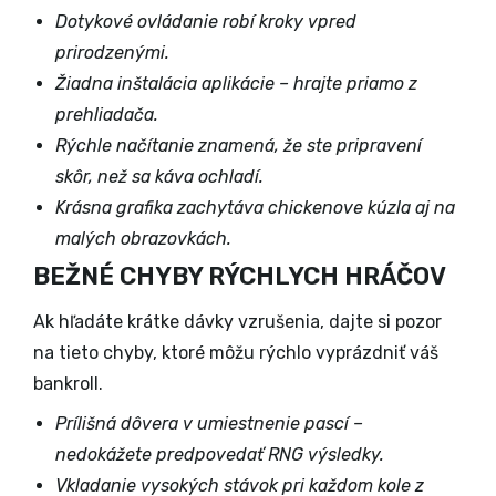
Dotykové ovládanie robí kroky vpred
prirodzenými.
Žiadna inštalácia aplikácie – hrajte priamo z
prehliadača.
Rýchle načítanie znamená, že ste pripravení
skôr, než sa káva ochladí.
Krásna grafika zachytáva chickenove kúzla aj na
malých obrazovkách.
BEŽNÉ CHYBY RÝCHLYCH HRÁČOV
Ak hľadáte krátke dávky vzrušenia, dajte si pozor
na tieto chyby, ktoré môžu rýchlo vyprázdniť váš
bankroll.
Prílišná dôvera v umiestnenie pascí –
nedokážete predpovedať RNG výsledky.
Vkladanie vysokých stávok pri každom kole z