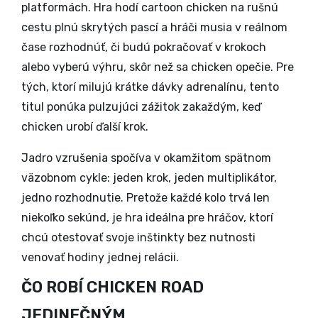
platformách. Hra hodí cartoon chicken na rušnú
cestu plnú skrytých pascí a hráči musia v reálnom
čase rozhodnúť, či budú pokračovať v krokoch
alebo vyberú výhru, skôr než sa chicken opečie. Pre
tých, ktorí milujú krátke dávky adrenalínu, tento
titul ponúka pulzujúci zážitok zakaždým, keď
chicken urobí ďalší krok.
Jadro vzrušenia spočíva v okamžitom spätnom
väzobnom cykle: jeden krok, jeden multiplikátor,
jedno rozhodnutie. Pretože každé kolo trvá len
niekoľko sekúnd, je hra ideálna pre hráčov, ktorí
chcú otestovať svoje inštinkty bez nutnosti
venovať hodiny jednej relácii.
ČO ROBÍ CHICKEN ROAD
JEDINEČNÝM