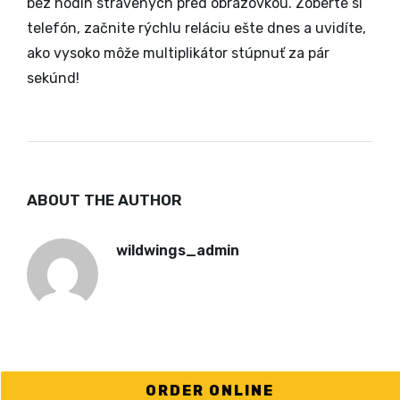
bez hodín strávených pred obrazovkou. Zoberte si
telefón, začnite rýchlu reláciu ešte dnes a uvidíte,
ako vysoko môže multiplikátor stúpnuť za pár
sekúnd!
ABOUT THE AUTHOR
wildwings_admin
ORDER ONLINE