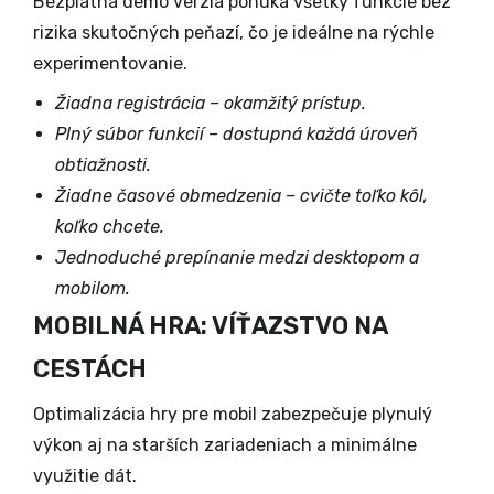
Bezplatná demo verzia ponúka všetky funkcie bez
rizika skutočných peňazí, čo je ideálne na rýchle
experimentovanie.
Žiadna registrácia – okamžitý prístup.
Plný súbor funkcií – dostupná každá úroveň
obtiažnosti.
Žiadne časové obmedzenia – cvičte toľko kôl,
koľko chcete.
Jednoduché prepínanie medzi desktopom a
mobilom.
MOBILNÁ HRA: VÍŤAZSTVO NA
CESTÁCH
Optimalizácia hry pre mobil zabezpečuje plynulý
výkon aj na starších zariadeniach a minimálne
využitie dát.