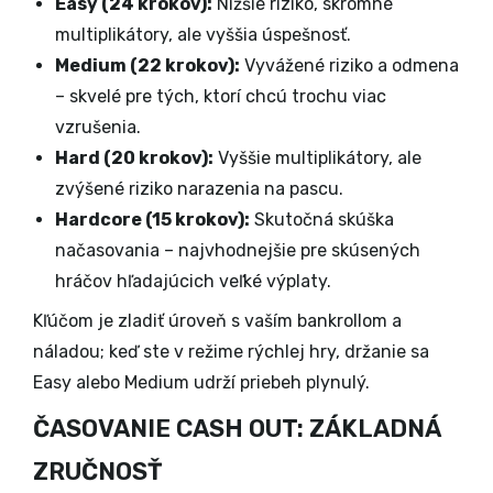
Easy (24 krokov):
Nižšie riziko, skromné
multiplikátory, ale vyššia úspešnosť.
Medium (22 krokov):
Vyvážené riziko a odmena
– skvelé pre tých, ktorí chcú trochu viac
vzrušenia.
Hard (20 krokov):
Vyššie multiplikátory, ale
zvýšené riziko narazenia na pascu.
Hardcore (15 krokov):
Skutočná skúška
načasovania – najvhodnejšie pre skúsených
hráčov hľadajúcich veľké výplaty.
Kľúčom je zladiť úroveň s vaším bankrollom a
náladou; keď ste v režime rýchlej hry, držanie sa
Easy alebo Medium udrží priebeh plynulý.
ČASOVANIE CASH OUT: ZÁKLADNÁ
ZRUČNOSŤ