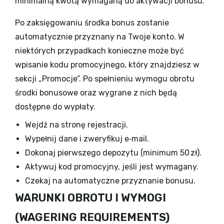
minimalną kwotą wymaganą do aktywacji bonusu.
Po zaksięgowaniu środka bonus zostanie
automatycznie przyznany na Twoje konto. W
niektórych przypadkach konieczne może być
wpisanie kodu promocyjnego, który znajdziesz w
sekcji „Promocje”. Po spełnieniu wymogu obrotu
środki bonusowe oraz wygrane z nich będą
dostępne do wypłaty.
Wejdź na stronę rejestracji.
Wypełnij dane i zweryfikuj e‑mail.
Dokonaj pierwszego depozytu (minimum 50 zł).
Aktywuj kod promocyjny, jeśli jest wymagany.
Czekaj na automatyczne przyznanie bonusu.
WARUNKI OBROTU I WYMOGI
(WAGERING REQUIREMENTS)