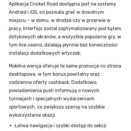
Aplikacja Cricket Road dostępna jest na systemy
Android i iOS, co pozwala grać w dowolnym
miejscu – w domu, w drodze czy w przerwie w
pracy. Interfejs został zoptymalizowany pod kątem
dotykowych ekranów, a wszystkie popularne gry, w
tym live casino, działają płynnie bez konieczności
instalacji dodatkowych wtyczek.
Mobilna wersja oferuje te same promocje co strona
desktopowa, w tym bonus powitalny oraz
codzienne oferty cashback. Dodatkowo,
powiadomienia push informują o nowych
turniejach i specjalnych wydarzeniach
sportowych, co zwiększa szansę na szybkie
wykorzystanie okazji.
Łatwa nawigacja i szybki dostęp do sekcji