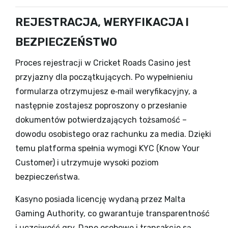
REJESTRACJA, WERYFIKACJA I
BEZPIECZEŃSTWO
Proces rejestracji w Cricket Roads Casino jest
przyjazny dla początkujących. Po wypełnieniu
formularza otrzymujesz e‑mail weryfikacyjny, a
następnie zostajesz poproszony o przesłanie
dokumentów potwierdzających tożsamość –
dowodu osobistego oraz rachunku za media. Dzięki
temu platforma spełnia wymogi KYC (Know Your
Customer) i utrzymuje wysoki poziom
bezpieczeństwa.
Kasyno posiada licencję wydaną przez Malta
Gaming Authority, co gwarantuje transparentność
i uczciwość gry. Dane osobowe i transakcje są