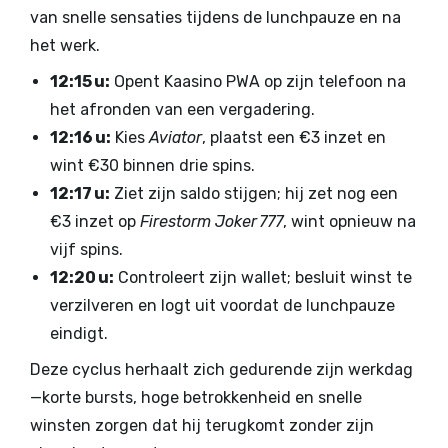
van snelle sensaties tijdens de lunchpauze en na
het werk.
12:15 u:
Opent Kaasino PWA op zijn telefoon na
het afronden van een vergadering.
12:16 u:
Kies
Aviator
, plaatst een €3 inzet en
wint €30 binnen drie spins.
12:17 u:
Ziet zijn saldo stijgen; hij zet nog een
€3 inzet op
Firestorm Joker 777
, wint opnieuw na
vijf spins.
12:20 u:
Controleert zijn wallet; besluit winst te
verzilveren en logt uit voordat de lunchpauze
eindigt.
Deze cyclus herhaalt zich gedurende zijn werkdag
—korte bursts, hoge betrokkenheid en snelle
winsten zorgen dat hij terugkomt zonder zijn