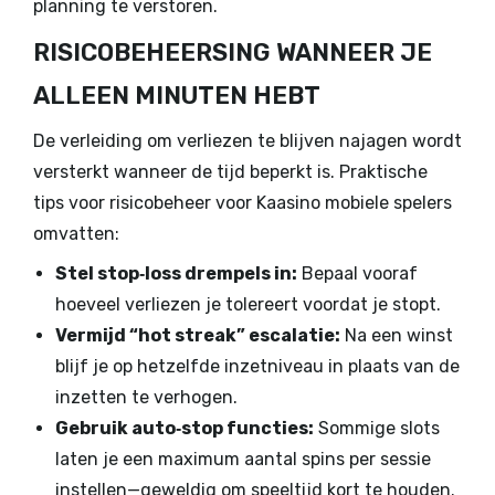
planning te verstoren.
RISICOBEHEERSING WANNEER JE
ALLEEN MINUTEN HEBT
De verleiding om verliezen te blijven najagen wordt
versterkt wanneer de tijd beperkt is. Praktische
tips voor risicobeheer voor Kaasino mobiele spelers
omvatten:
Stel stop‑loss drempels in:
Bepaal vooraf
hoeveel verliezen je tolereert voordat je stopt.
Vermijd “hot streak” escalatie:
Na een winst
blijf je op hetzelfde inzetniveau in plaats van de
inzetten te verhogen.
Gebruik auto‑stop functies:
Sommige slots
laten je een maximum aantal spins per sessie
instellen—geweldig om speeltijd kort te houden.