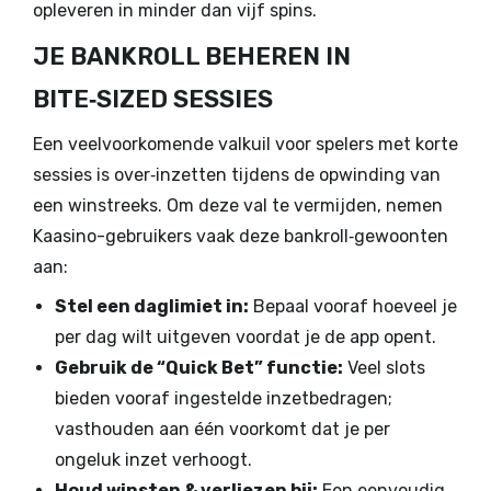
opleveren in minder dan vijf spins.
JE BANKROLL BEHEREN IN
BITE‑SIZED SESSIES
Een veelvoorkomende valkuil voor spelers met korte
sessies is over‑inzetten tijdens de opwinding van
een winstreeks. Om deze val te vermijden, nemen
Kaasino-gebruikers vaak deze bankroll‑gewoonten
aan:
Stel een daglimiet in:
Bepaal vooraf hoeveel je
per dag wilt uitgeven voordat je de app opent.
Gebruik de “Quick Bet” functie:
Veel slots
bieden vooraf ingestelde inzetbedragen;
vasthouden aan één voorkomt dat je per
ongeluk inzet verhoogt.
Houd winsten & verliezen bij:
Een eenvoudig