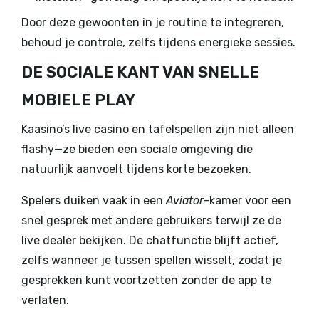
Door deze gewoonten in je routine te integreren,
behoud je controle, zelfs tijdens energieke sessies.
DE SOCIALE KANT VAN SNELLE
MOBIELE PLAY
Kaasino’s live casino en tafelspellen zijn niet alleen
flashy—ze bieden een sociale omgeving die
natuurlijk aanvoelt tijdens korte bezoeken.
Spelers duiken vaak in een
Aviator
-kamer voor een
snel gesprek met andere gebruikers terwijl ze de
live dealer bekijken. De chatfunctie blijft actief,
zelfs wanneer je tussen spellen wisselt, zodat je
gesprekken kunt voortzetten zonder de app te
verlaten.