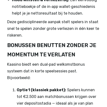
notitieboekje of de in‑app wallet‑geschiedenis
helpt je je nettoresultaat bij te houden.
Deze gedisciplineerde aanpak stelt spelers in staat
snel te spelen zonder grote verliezen in één keer te
riskeren.
BONUSSEN BENUTTEN ZONDER JE
MOMENTUM TE VERLATEN
Kaasino biedt een dual‑pad welkomstbonus
systeem dat in korte speelsessies past.
Bijvoorbeeld:
Optie 1 (klassiek pakket):
Spelers kunnen
tot €2.500 aan matchbonussen krijgen over
vier depositostadia — ideaal als je van plan