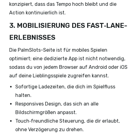
konzipiert, dass das Tempo hoch bleibt und die
Action kontinuierlich ist.
3. MOBILISIERUNG DES FAST‑LANE-
ERLEBNISSES
Die PalmSlots-Seite ist für mobiles Spielen
optimiert; eine dedizierte App ist nicht notwendig,
sodass du von jedem Browser auf Android oder iOS
auf deine Lieblingsspiele zugreifen kannst.
Sofortige Ladezeiten, die dich im Spielfluss
halten.
Responsives Design, das sich an alle
Bildschirmgrößen anpasst.
Touch‑freundliche Steuerung, die dir erlaubt,
ohne Verzögerung zu drehen.