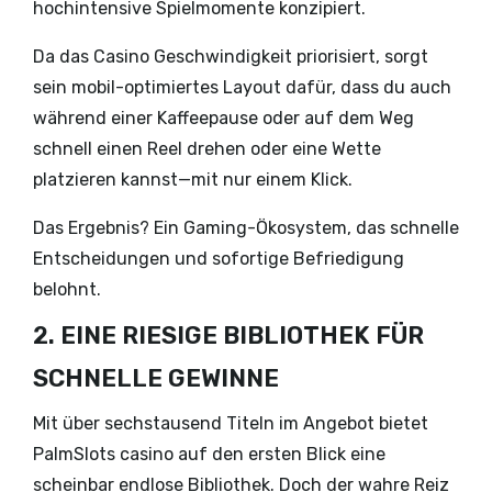
hochintensive Spielmomente konzipiert.
Da das Casino Geschwindigkeit priorisiert, sorgt
sein mobil-optimiertes Layout dafür, dass du auch
während einer Kaffeepause oder auf dem Weg
schnell einen Reel drehen oder eine Wette
platzieren kannst—mit nur einem Klick.
Das Ergebnis? Ein Gaming-Ökosystem, das schnelle
Entscheidungen und sofortige Befriedigung
belohnt.
2. EINE RIESIGE BIBLIOTHEK FÜR
SCHNELLE GEWINNE
Mit über sechstausend Titeln im Angebot bietet
PalmSlots casino
auf den ersten Blick eine
scheinbar endlose Bibliothek. Doch der wahre Reiz