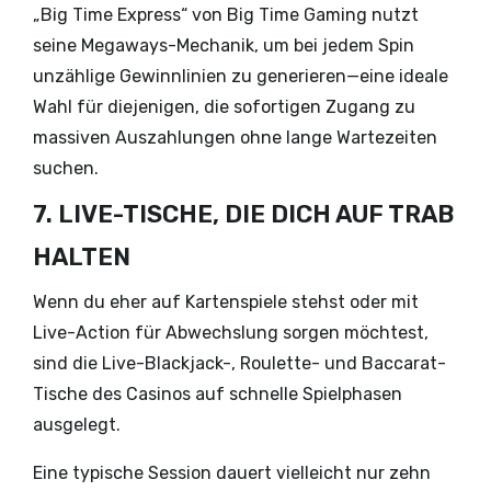
„Big Time Express“ von Big Time Gaming nutzt
seine Megaways-Mechanik, um bei jedem Spin
unzählige Gewinnlinien zu generieren—eine ideale
Wahl für diejenigen, die sofortigen Zugang zu
massiven Auszahlungen ohne lange Wartezeiten
suchen.
7. LIVE-TISCHE, DIE DICH AUF TRAB
HALTEN
Wenn du eher auf Kartenspiele stehst oder mit
Live-Action für Abwechslung sorgen möchtest,
sind die Live-Blackjack-, Roulette- und Baccarat-
Tische des Casinos auf schnelle Spielphasen
ausgelegt.
Eine typische Session dauert vielleicht nur zehn