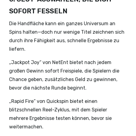
SOFORT FESSELN
Die Handfläche kann ein ganzes Universum an
Spins halten—doch nur wenige Titel zeichnen sich
durch ihre Fähigkeit aus, schnelle Ergebnisse zu
liefern.
„Jackpot Joy“ von NetEnt bietet nach jedem
großen Gewinn sofort Freispiele, die Spielern die
Chance geben, zusätzliches Geld zu gewinnen,
bevor die nächste Runde beginnt.
„Rapid Fire“ von Quickspin bietet einen
blitzschnellen Reel-Zyklus, mit dem Spieler
mehrere Ergebnisse testen können, bevor sie
weitermachen.