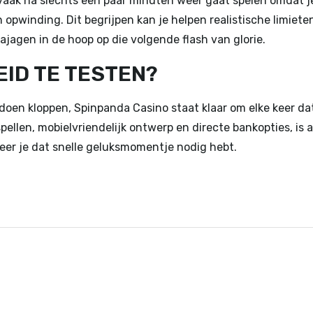
vaak na slechts een paar minuten weer gaat spelen omdat j
 opwinding. Dit begrijpen kan je helpen realistische limiete
najagen in de hoop op die volgende flash van glorie.
EID TE TESTEN?
r doen kloppen,
Spinpanda Casino
staat klaar om elke keer dat
pellen, mobielvriendelijk ontwerp en directe bankopties, is a
er je dat snelle geluksmomentje nodig hebt.