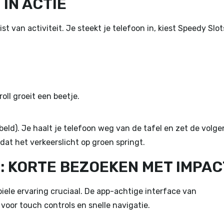
 IN ACTIE
st van activiteit. Je steekt je telefoon in, kiest Speedy Slot
oll groeit een beetje.
beld). Je haalt je telefoon weg van de tafel en zet de volg
t het verkeerslicht op groen springt.
: KORTE BEZOEKEN MET IMPAC
iele ervaring cruciaal. De app-achtige interface van
voor touch controls en snelle navigatie.