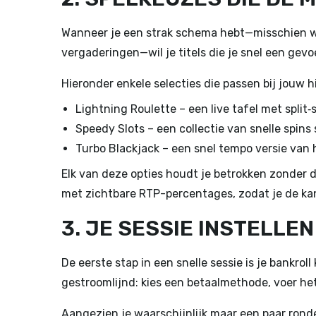
Wanneer je een strak schema hebt—misschien w
vergaderingen—wil je titels die je snel een gev
Hieronder enkele selecties die passen bij jouw hi
Lightning Roulette – een live tafel met split
Speedy Slots – een collectie van snelle spins 
Turbo Blackjack – een snel tempo versie van h
Elk van deze opties houdt je betrokken zonder d
met zichtbare RTP-percentages, zodat je de ka
3. JE SESSIE INSTELLE
De eerste stap in een snelle sessie is je bankrol
gestroomlijnd: kies een betaalmethode, voer het 
Aangezien je waarschijnlijk maar een paar rond