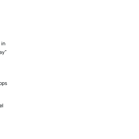
 in
ay”
oops
el