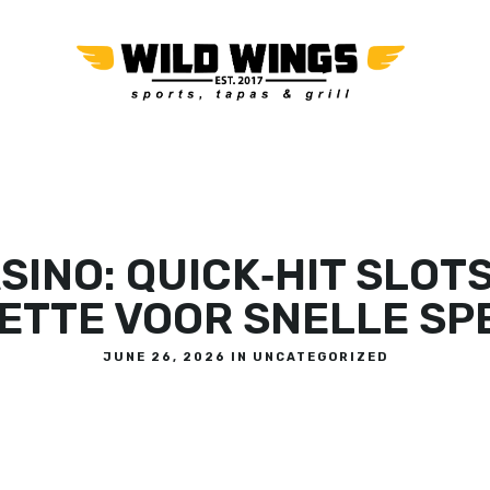
OR
INO: QUICK‑HIT SLOT
ETTE VOOR SNELLE SP
JUNE 26, 2026 IN
UNCATEGORIZED