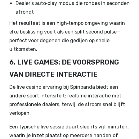
Dealer’s auto‑play modus die rondes in seconden
afrondt
Het resultaat is een high‑tempo omgeving waarin
elke beslissing voelt als een split second pulse—
perfect voor degenen die gedijen op snelle
uitkomsten.
6. LIVE GAMES: DE VOORSPRONG
VAN DIRECTE INTERACTIE
De live casino ervaring bij Spinpanda biedt een
andere soort intensiteit: realtime interactie met
professionele dealers, terwijl de stroom snel blijft
verlopen.
Een typische live sessie duurt slechts vijf minuten,
waarin je inzet plaatst op meerdere handen of