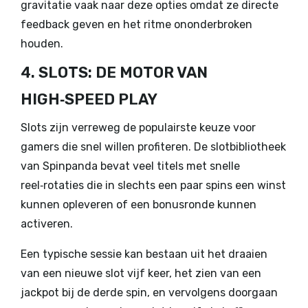
gravitatie vaak naar deze opties omdat ze directe
feedback geven en het ritme ononderbroken
houden.
4. SLOTS: DE MOTOR VAN
HIGH‑SPEED PLAY
Slots zijn verreweg de populairste keuze voor
gamers die snel willen profiteren. De slotbibliotheek
van Spinpanda bevat veel titels met snelle
reel‑rotaties die in slechts een paar spins een winst
kunnen opleveren of een bonusronde kunnen
activeren.
Een typische sessie kan bestaan uit het draaien
van een nieuwe slot vijf keer, het zien van een
jackpot bij de derde spin, en vervolgens doorgaan