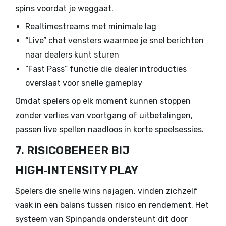
spins voordat je weggaat.
Realtimestreams met minimale lag
“Live” chat vensters waarmee je snel berichten
naar dealers kunt sturen
“Fast Pass” functie die dealer introducties
overslaat voor snelle gameplay
Omdat spelers op elk moment kunnen stoppen
zonder verlies van voortgang of uitbetalingen,
passen live spellen naadloos in korte speelsessies.
7. RISICOBEHEER BIJ
HIGH‑INTENSITY PLAY
Spelers die snelle wins najagen, vinden zichzelf
vaak in een balans tussen risico en rendement. Het
systeem van Spinpanda ondersteunt dit door