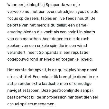
Wanneer je inlogt bij
Spinpanda
word je
verwelkomd met een overzichtelijke layout die de
focus op de reels, tables en live feeds houdt. De
belofte van het merk is duidelijk: een game-
ervaring bieden die voelt als een sprint in plaats
van een marathon. Voor degenen die de rush
zoeken van een enkele spin die in een winst
verandert, heeft
Spinpanda
al een reputatie
opgebouwd rond snelheid en toegankelijkheid.
Het eerste dat opvalt, is de quick‑play knop naast
elke slot titel. Een enkele tik brengt je direct in de
actie zonder extra laadschermen of onnodige
navigatiestappen. Deze gestroomlijnde aanpak
past perfect bij de short‑session mindset die veel
casual spelers meenemen.