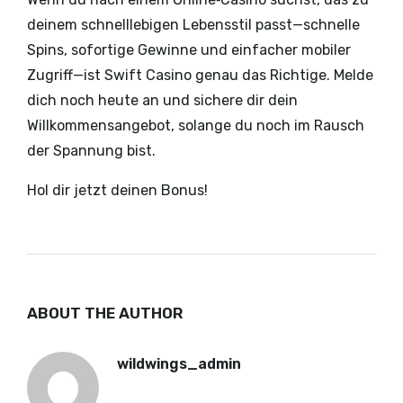
deinem schnelllebigen Lebensstil passt—schnelle
Spins, sofortige Gewinne und einfacher mobiler
Zugriff—ist Swift Casino genau das Richtige. Melde
dich noch heute an und sichere dir dein
Willkommensangebot, solange du noch im Rausch
der Spannung bist.
Hol dir jetzt deinen Bonus!
ABOUT THE AUTHOR
wildwings_admin