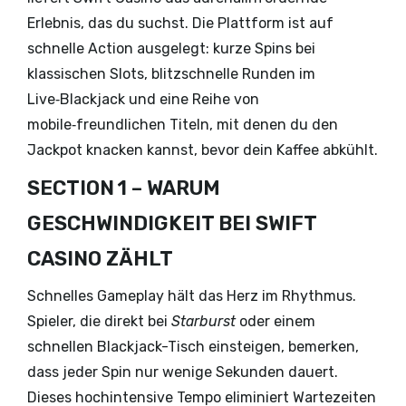
Erlebnis, das du suchst. Die Plattform ist auf
schnelle Action ausgelegt: kurze Spins bei
klassischen Slots, blitzschnelle Runden im
Live‑Blackjack und eine Reihe von
mobile‑freundlichen Titeln, mit denen du den
Jackpot knacken kannst, bevor dein Kaffee abkühlt.
SECTION 1 – WARUM
GESCHWINDIGKEIT BEI SWIFT
CASINO ZÄHLT
Schnelles Gameplay hält das Herz im Rhythmus.
Spieler, die direkt bei
Starburst
oder einem
schnellen Blackjack-Tisch einsteigen, bemerken,
dass jeder Spin nur wenige Sekunden dauert.
Dieses hochintensive Tempo eliminiert Wartezeiten