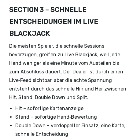
SECTION 3 – SCHNELLE
ENTSCHEIDUNGEN IM LIVE
BLACKJACK
Die meisten Spieler, die schnelle Sessions
bevorzugen, greifen zu Live Blackjack, weil jede
Hand weniger als eine Minute vom Austeilen bis
zum Abschluss dauert. Der Dealer ist durch einen
Live‑Feed sichtbar, aber die echte Spannung
entsteht durch das schnelle Hin und Her zwischen
Hit, Stand, Double Down und Split.
Hit – sofortige Kartenanzeige
Stand – sofortige Hand‑Bewertung
Double Down – verdoppelter Einsatz, eine Karte,
schnelle Entscheidung