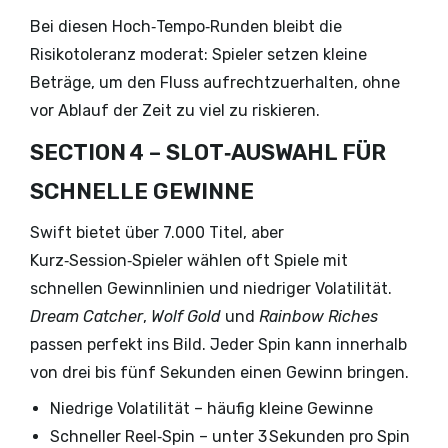
Bei diesen Hoch‑Tempo‑Runden bleibt die
Risikotoleranz moderat: Spieler setzen kleine
Beträge, um den Fluss aufrechtzuerhalten, ohne
vor Ablauf der Zeit zu viel zu riskieren.
SECTION 4 – SLOT‑AUSWAHL FÜR
SCHNELLE GEWINNE
Swift bietet über 7.000 Titel, aber
Kurz‑Session‑Spieler wählen oft Spiele mit
schnellen Gewinnlinien und niedriger Volatilität.
Dream Catcher
,
Wolf Gold
und
Rainbow Riches
passen perfekt ins Bild. Jeder Spin kann innerhalb
von drei bis fünf Sekunden einen Gewinn bringen.
Niedrige Volatilität – häufig kleine Gewinne
Schneller Reel‑Spin – unter 3 Sekunden pro Spin