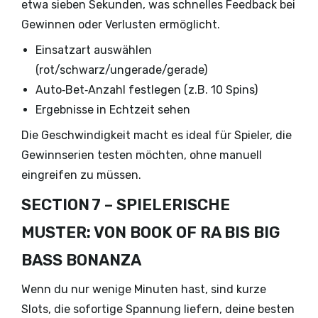
etwa sieben Sekunden, was schnelles Feedback bei
Gewinnen oder Verlusten ermöglicht.
Einsatzart auswählen
(rot/schwarz/ungerade/gerade)
Auto‑Bet‑Anzahl festlegen (z.B. 10 Spins)
Ergebnisse in Echtzeit sehen
Die Geschwindigkeit macht es ideal für Spieler, die
Gewinnserien testen möchten, ohne manuell
eingreifen zu müssen.
SECTION 7 – SPIELERISCHE
MUSTER: VON BOOK OF RA BIS BIG
BASS BONANZA
Wenn du nur wenige Minuten hast, sind kurze
Slots, die sofortige Spannung liefern, deine besten