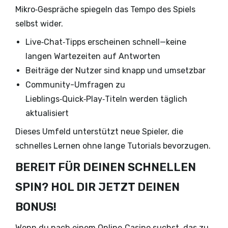
Mikro‑Gespräche spiegeln das Tempo des Spiels
selbst wider.
Live‑Chat‑Tipps erscheinen schnell—keine
langen Wartezeiten auf Antworten
Beiträge der Nutzer sind knapp und umsetzbar
Community-Umfragen zu
Lieblings‑Quick‑Play‑Titeln werden täglich
aktualisiert
Dieses Umfeld unterstützt neue Spieler, die
schnelles Lernen ohne lange Tutorials bevorzugen.
BEREIT FÜR DEINEN SCHNELLEN
SPIN? HOL DIR JETZT DEINEN
BONUS!
Wenn du nach einem Online‑Casino suchst, das zu