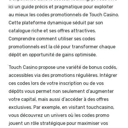
ici un guide précis et pragmatique pour exploiter
au mieux les codes promotionnels de Touch Casino.
Cette plateforme dynamique séduit par son
catalogue riche et ses offres attractives.
Comprendre comment utiliser ses codes
promotionnels est la clé pour transformer chaque
dépôt en opportunité de gains optimisée.
Touch Casino propose une variété de bonus codés,
accessibles via des promotions régulières. Intégrer
ces codes lors de votre inscription ou de vos
dépôts vous permet non seulement d’augmenter
votre capital, mais aussi d’accéder à des offres
exclusives. Par exemple, en visitant
touchcasino
,
vous découvrez un univers où les codes promo
jouent un rôle stratégique pour maximiser vos