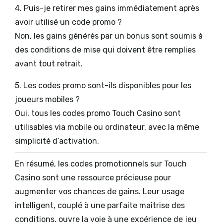
4. Puis-je retirer mes gains immédiatement après
avoir utilisé un code promo ?
Non, les gains générés par un bonus sont soumis à
des conditions de mise qui doivent être remplies
avant tout retrait.
5. Les codes promo sont-ils disponibles pour les
joueurs mobiles ?
Oui, tous les codes promo Touch Casino sont
utilisables via mobile ou ordinateur, avec la même
simplicité d’activation.
En résumé, les codes promotionnels sur Touch
Casino sont une ressource précieuse pour
augmenter vos chances de gains. Leur usage
intelligent, couplé à une parfaite maîtrise des
conditions, ouvre la voie à une expérience de jeu