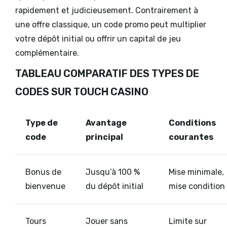
rapidement et judicieusement. Contrairement à
une offre classique, un code promo peut multiplier
votre dépôt initial ou offrir un capital de jeu
complémentaire.
TABLEAU COMPARATIF DES TYPES DE
CODES SUR TOUCH CASINO
Type de
Avantage
Conditions
code
principal
courantes
Bonus de
Jusqu’à 100 %
Mise minimale,
bienvenue
du dépôt initial
mise condition
Tours
Jouer sans
Limite sur