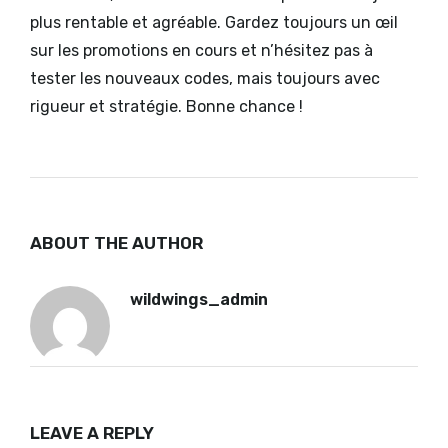
plus rentable et agréable. Gardez toujours un œil
sur les promotions en cours et n’hésitez pas à
tester les nouveaux codes, mais toujours avec
rigueur et stratégie. Bonne chance !
ABOUT THE AUTHOR
wildwings_admin
LEAVE A REPLY