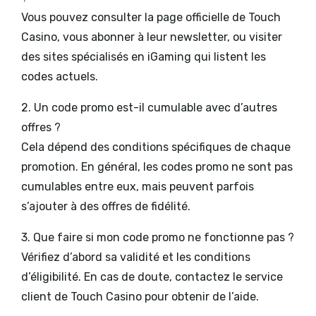
Vous pouvez consulter la page officielle de Touch
Casino, vous abonner à leur newsletter, ou visiter
des sites spécialisés en iGaming qui listent les
codes actuels.
2. Un code promo est-il cumulable avec d’autres
offres ?
Cela dépend des conditions spécifiques de chaque
promotion. En général, les codes promo ne sont pas
cumulables entre eux, mais peuvent parfois
s’ajouter à des offres de fidélité.
3. Que faire si mon code promo ne fonctionne pas ?
Vérifiez d’abord sa validité et les conditions
d’éligibilité. En cas de doute, contactez le service
client de Touch Casino pour obtenir de l’aide.