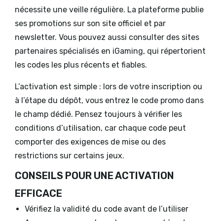
nécessite une veille régulière. La plateforme publie
ses promotions sur son site officiel et par
newsletter. Vous pouvez aussi consulter des sites
partenaires spécialisés en iGaming, qui répertorient
les codes les plus récents et fiables.
L’activation est simple : lors de votre inscription ou
à l’étape du dépôt, vous entrez le code promo dans
le champ dédié. Pensez toujours à vérifier les
conditions d’utilisation, car chaque code peut
comporter des exigences de mise ou des
restrictions sur certains jeux.
CONSEILS POUR UNE ACTIVATION
EFFICACE
Vérifiez la validité du code avant de l’utiliser