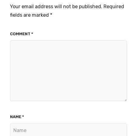
Your email address will not be published.
Required
fields are marked
*
COMMENT
*
NAME
*