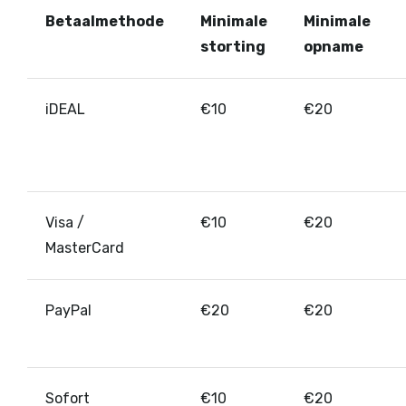
Betaalmethode
Minimale
Minimale
storting
opname
iDEAL
€10
€20
Visa /
€10
€20
MasterCard
PayPal
€20
€20
Sofort
€10
€20