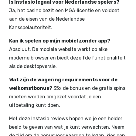
Is Instasio legaal voor Nederlandse spelers?
Ja, het casino bezit een MGA‑licentie en voldoet
aan de eisen van de Nederlandse
Kansspelautoriteit.
Kan ik spelen op mijn mobiel zonder app?
Absoluut. De mobiele website werkt op elke
moderne browser en biedt dezelfde functionaliteit
als de desktopversie.
Wat zijn de wagering requirements voor de
welkomstbonus?
35x de bonus en de gratis spins
moeten worden omgezet voordat je een
uitbetaling kunt doen.
Met deze Instasio reviews hopen we je een helder
beeld te geven van wat je kunt verwachten. Neem
de tijd om de bonusvoorwaarden te lezen, kies een