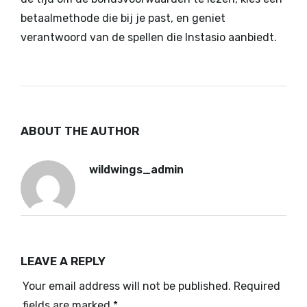
betaalmethode die bij je past, en geniet
verantwoord van de spellen die Instasio aanbiedt.
ABOUT THE AUTHOR
wildwings_admin
LEAVE A REPLY
Your email address will not be published.
Required
fields are marked
*