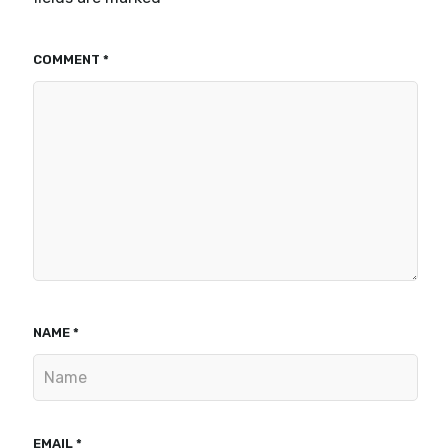
COMMENT
*
NAME
*
EMAIL
*