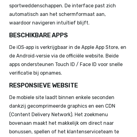
sportweddenschappen. De interface past zich
automatisch aan het schermformaat aan,
waardoor navigeren intuïtief blijft.
BESCHIKBARE APPS
De iOS‑app is verkrijgbaar in de Apple App Store, en
de Android‑versie via de officiële website. Beide
apps ondersteunen Touch ID / Face ID voor snelle
verificatie bij opnames.
RESPONSIEVE WEBSITE
De mobiele site laadt binnen enkele seconden
dankzij gecomprimeerde graphics en een CDN
(Content Delivery Network). Het zoekmenu
bovenaan maakt het makkelijk om direct naar
bonussen, spellen of het klantenserviceteam te