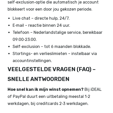
self‑exclusion‑optie die automatisch je account
blokkeert voor een door jou gekozen periode.
Live chat – directe hulp, 24/7.
E‑mail – reactie binnen 24 uur.
Telefoon – Nederlandstalige service, bereikbaar
09:00‑23:00.
Self‑exclusion – tot 6 maanden blokkade.
Stortings- en verlieslimieten – instelbaar via
accountinstellingen.
VEELGESTELDE VRAGEN (FAQ) –
SNELLE ANTWOORDEN
Hoe snel kan ik mijn winst opnemen?
Bij iDEAL
of PayPal duurt een uitbetaling meestal 1‑2
werkdagen, bij creditcards 2‑3 werkdagen.