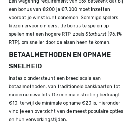
Een wagering requirement van 35x betekent dat bij
een bonus van €200 je €7.000 moet inzetten
voordat je winst kunt opnemen. Sommige spelers
kiezen ervoor om eerst de bonus te spelen op
spellen met een hogere RTP, zoals
Starburst
(96,1%
RTP), om sneller door de eisen heen te komen.
BETAALMETHODEN EN OPNAME
SNELHEID
Instasio ondersteunt een breed scala aan
betaalmethoden, van traditionele bankkaarten tot
moderne e‑wallets. De minimale storting bedraagt
€10, terwijl de minimale opname €20 is. Hieronder
vind je een overzicht van de meest populaire opties
en hun verwerkingstijden.