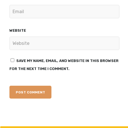
WEBSITE
SAVE MY NAME, EMAIL, AND WEBSITE IN THIS BROWSER
FOR THE NEXT TIME I COMMENT.