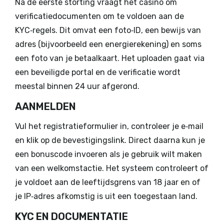
Na de eerste storting vraagt het casino om
verificatiedocumenten om te voldoen aan de
KYC‑regels. Dit omvat een foto‑ID, een bewijs van
adres (bijvoorbeeld een energierekening) en soms
een foto van je betaalkaart. Het uploaden gaat via
een beveiligde portal en de verificatie wordt
meestal binnen 24 uur afgerond.
AANMELDEN
Vul het registratieformulier in, controleer je e‑mail
en klik op de bevestigingslink. Direct daarna kun je
een bonuscode invoeren als je gebruik wilt maken
van een welkomstactie. Het systeem controleert of
je voldoet aan de leeftijdsgrens van 18 jaar en of
je IP‑adres afkomstig is uit een toegestaan land.
KYC EN DOCUMENTATIE