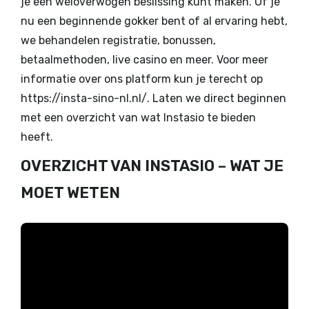
je een weloverwogen beslissing kunt maken. Of je
nu een beginnende gokker bent of al ervaring hebt,
we behandelen registratie, bonussen,
betaalmethoden, live casino en meer. Voor meer
informatie over ons platform kun je terecht op
https://insta-sino-nl.nl/
. Laten we direct beginnen
met een overzicht van wat Instasio te bieden
heeft.
OVERZICHT VAN INSTASIO – WAT JE
MOET WETEN