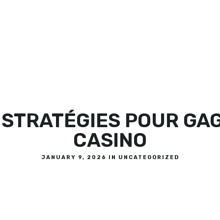
OR
 STRATÉGIES POUR GA
CASINO
JANUARY 9, 2026 IN
UNCATEGORIZED