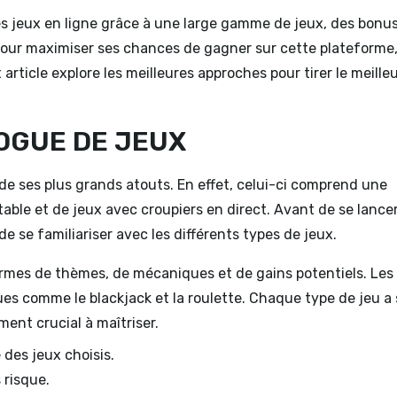
 jeux en ligne grâce à une large gamme de jeux, des bonu
 Pour maximiser ses chances de gagner sur cette plateforme, 
 article explore les meilleures approches pour tirer le meille
OGUE DE JEUX
 de ses plus grands atouts. En effet, celui-ci comprend une
able et de jeux avec croupiers en direct. Avant de se lancer,
de se familiariser avec les différents types de jeux.
ermes de thèmes, de mécaniques et de gains potentiels. Les
ues comme le blackjack et la roulette. Chaque type de jeu a
ment crucial à maîtriser.
 des jeux choisis.
 risque.