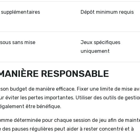
 supplémentaires
Dépôt minimum requis
 sous sans mise
Jeux spécifiques
uniquement
 MANIÈRE RESPONSABLE
 son budget de manière efficace. Fixer une limite de mise a
r éviter les pertes importantes. Utiliser des outils de gesti
 également être bénéfique.
somme déterminée pour chaque session de jeu afin de maint
e des pauses régulières peut aider à rester concentré et à