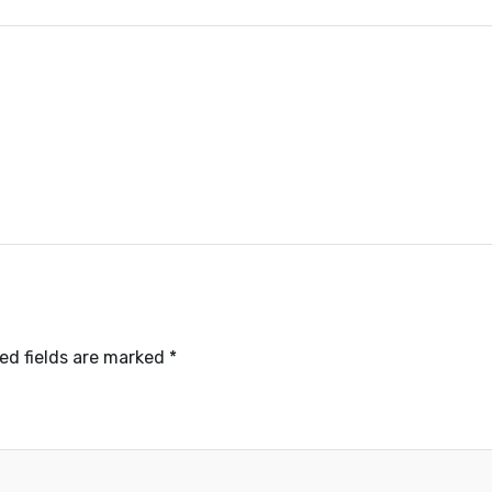
ed fields are marked
*