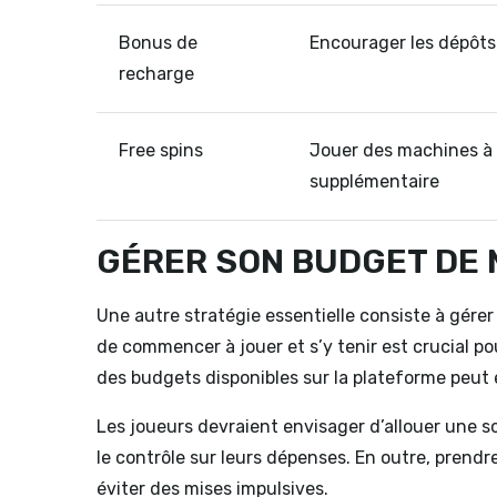
Bonus de
Encourager les dépôts
recharge
Free spins
Jouer des machines à
supplémentaire
GÉRER SON BUDGET DE
Une autre stratégie essentielle consiste à gérer
de commencer à jouer et s’y tenir est crucial pou
des budgets disponibles sur la plateforme peut
Les joueurs devraient envisager d’allouer une 
le contrôle sur leurs dépenses. En outre, prendr
éviter des mises impulsives.