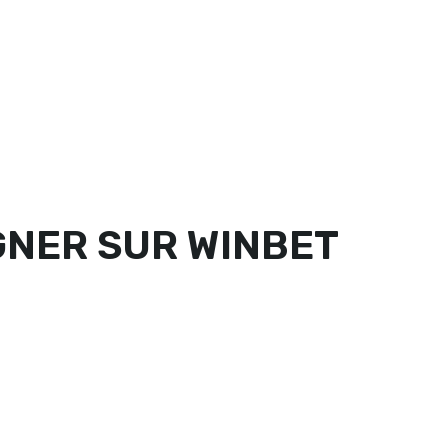
DER ONLINE
FIND US
PARTNER LOGIN
GNER SUR WINBET