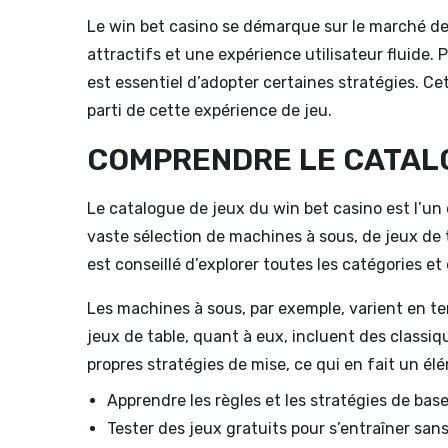
Le
win bet casino
se démarque sur le marché des
attractifs et une expérience utilisateur fluide.
est essentiel d’adopter certaines stratégies. Cet
parti de cette expérience de jeu.
COMPRENDRE LE CATAL
Le catalogue de jeux du win bet casino est l’un
vaste sélection de machines à sous, de jeux de t
est conseillé d’explorer toutes les catégories et 
Les machines à sous, par exemple, varient en t
jeux de table, quant à eux, incluent des classiq
propres stratégies de mise, ce qui en fait un élé
Apprendre les règles et les stratégies de base
Tester des jeux gratuits pour s’entraîner sans