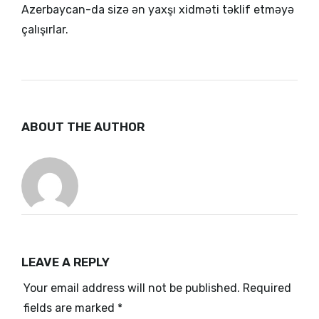
Azerbaycan-da sizə ən yaxşı xidməti təklif etməyə
çalışırlar.
ABOUT THE AUTHOR
LEAVE A REPLY
Your email address will not be published.
Required
fields are marked
*