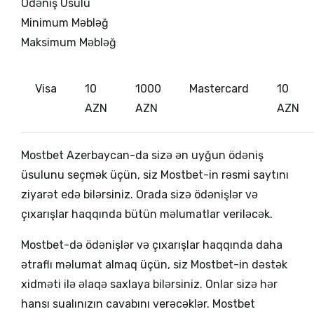
Ödəniş Üsulu
Minimum Məbləğ
Maksimum Məbləğ
Visa
10
1000
Mastercard
10
AZN
AZN
AZN
Mostbet Azerbaycan-da sizə ən uyğun ödəniş
üsulunu seçmək üçün, siz Mostbet-in rəsmi saytını
ziyarət edə bilərsiniz. Orada sizə ödənişlər və
çıxarışlar haqqında bütün məlumatlar veriləcək.
Mostbet-də ödənişlər və çıxarışlar haqqında daha
ətraflı məlumat almaq üçün, siz Mostbet-in dəstək
xidməti ilə əlaqə saxlaya bilərsiniz. Onlar sizə hər
hansı sualınızın cavabını verəcəklər. Mostbet