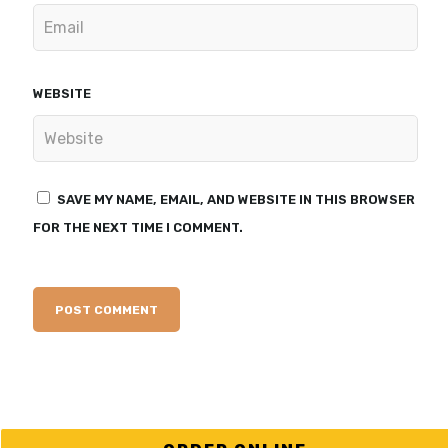
WEBSITE
SAVE MY NAME, EMAIL, AND WEBSITE IN THIS BROWSER
FOR THE NEXT TIME I COMMENT.