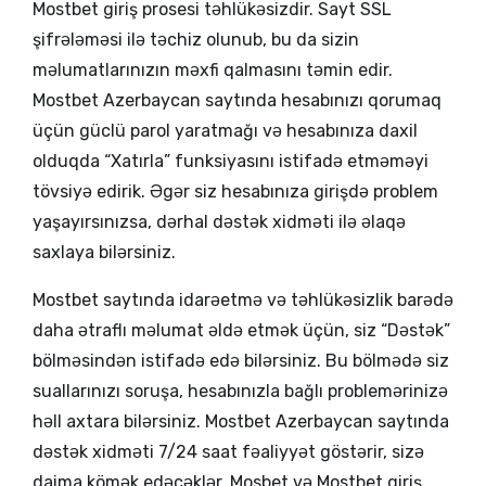
Mostbet giriş prosesi təhlükəsizdir. Sayt SSL
şifrələməsi ilə təchiz olunub, bu da sizin
məlumatlarınızın məxfi qalmasını təmin edir.
Mostbet Azerbaycan saytında hesabınızı qorumaq
üçün güclü parol yaratmağı və hesabınıza daxil
olduqda “Xatırla” funksiyasını istifadə etməməyi
tövsiyə edirik. Əgər siz hesabınıza girişdə problem
yaşayırsınızsa, dərhal dəstək xidməti ilə əlaqə
saxlaya bilərsiniz.
Mostbet saytında idarəetmə və təhlükəsizlik barədə
daha ətraflı məlumat əldə etmək üçün, siz “Dəstək”
bölməsindən istifadə edə bilərsiniz. Bu bölmədə siz
suallarınızı soruşa, hesabınızla bağlı problemərinizə
həll axtara bilərsiniz. Mostbet Azerbaycan saytında
dəstək xidməti 7/24 saat fəaliyyət göstərir, sizə
daima kömək edəcəklər. Mosbet və Mostbet giriş