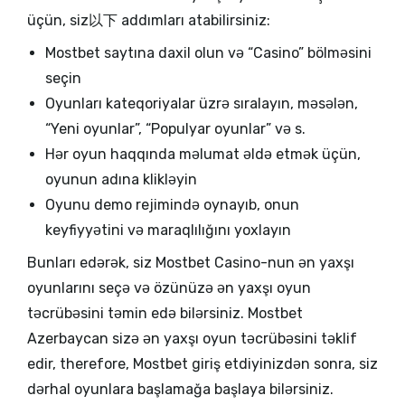
üçün, siz以下 addımları atabilirsiniz:
Mostbet saytına daxil olun və “Casino” bölməsini
seçin
Oyunları kateqoriyalar üzrə sıralayın, məsələn,
“Yeni oyunlar”, “Populyar oyunlar” və s.
Hər oyun haqqında məlumat əldə etmək üçün,
oyunun adına klikləyin
Oyunu demo rejimində oynayıb, onun
keyfiyyətini və maraqlılığını yoxlayın
Bunları edərək, siz Mostbet Casino-nun ən yaxşı
oyunlarını seçə və özünüzə ən yaxşı oyun
təcrübəsini təmin edə bilərsiniz. Mostbet
Azerbaycan sizə ən yaxşı oyun təcrübəsini təklif
edir, therefore, Mostbet giriş etdiyinizdən sonra, siz
dərhal oyunlara başlamağa başlaya bilərsiniz.