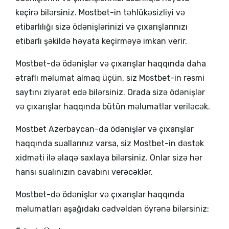
keçirə bilərsiniz. Mostbet-in təhlükəsizliyi və
etibarlılığı sizə ödənişlərinizi və çıxarışlarınızı
etibarlı şəkildə həyata keçirməyə imkan verir.
Mostbet-də ödənişlər və çıxarışlar haqqında daha
ətraflı məlumat almaq üçün, siz Mostbet-in rəsmi
saytını ziyarət edə bilərsiniz. Orada sizə ödənişlər
və çıxarışlar haqqında bütün məlumatlar veriləcək.
Mostbet Azerbaycan-da ödənişlər və çıxarışlar
haqqında suallarınız varsa, siz Mostbet-in dəstək
xidməti ilə əlaqə saxlaya bilərsiniz. Onlar sizə hər
hansı sualınızın cavabını verəcəklər.
Mostbet-də ödənişlər və çıxarışlar haqqında
məlumatları aşağıdakı cədvəldən öyrənə bilərsiniz: