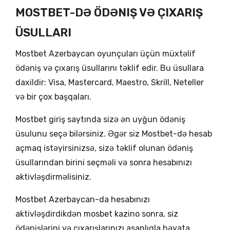
MOSTBET-DƏ ÖDƏNIŞ VƏ ÇIXARIŞ
ÜSULLARI
Mostbet Azerbaycan oyunçuları üçün müxtəlif
ödəniş və çıxarış üsullarını təklif edir. Bu üsullara
daxildir: Visa, Mastercard, Maestro, Skrill, Neteller
və bir çox başqaları.
Mostbet giriş saytında sizə ən uyğun ödəniş
üsulunu seçə bilərsiniz. Əgər siz Mostbet-də hesab
açmaq istəyirsinizsə, sizə təklif olunan ödəniş
üsullarından birini seçməli və sonra hesabınızı
aktivləşdirməlisiniz.
Mostbet Azerbaycan-da hesabınızı
aktivləşdirdikdən
mosbet kazino
sonra, siz
ödənişlərini və çıxarışlarınızı asanlıqla həyata