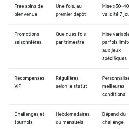
Free spins de
Une fois, au
Mise x30-40
bienvenue
premier dépôt
validité 7 jo
Promotions
Quelques fois
Mise variable
saisonnières
par trimestre
parfois limi
aux jeux
spécifiques
Récompenses
Régulières
Personnalis
VIP
selon le statut
meilleures
conditions
Challenges et
Hebdomadaires
Dépend du
tournois
ou mensuels
challenge,