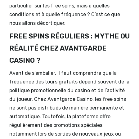
particulier sur les free spins, mais à quelles
conditions et à quelle fréquence ? C’est ce que
nous allons décortiquer.
FREE SPINS RÉGULIERS : MYTHE OU
RÉALITÉ CHEZ AVANTGARDE
CASINO ?
Avant de s’emballer, il faut comprendre que la
fréquence des tours gratuits dépend souvent de la
politique promotionnelle du casino et de l’activité
du joueur. Chez Avantgarde Casino, les free spins
ne sont pas distribués de manière permanente et
automatique. Toutefois, la plateforme offre
régulièrement des promotions spéciales,
notamment lors de sorties de nouveaux jeux ou