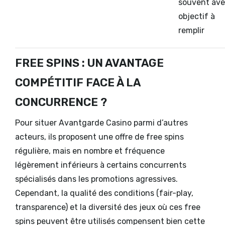
souvent av
objectif à
remplir
FREE SPINS : UN AVANTAGE
COMPÉTITIF FACE À LA
CONCURRENCE ?
Pour situer Avantgarde Casino parmi d’autres
acteurs, ils proposent une offre de free spins
régulière, mais en nombre et fréquence
légèrement inférieurs à certains concurrents
spécialisés dans les promotions agressives.
Cependant, la qualité des conditions (fair-play,
transparence) et la diversité des jeux où ces free
spins peuvent être utilisés compensent bien cette