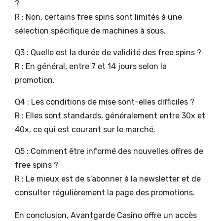
?
R : Non, certains free spins sont limités à une
sélection spécifique de machines à sous.
Q3 : Quelle est la durée de validité des free spins ?
R : En général, entre 7 et 14 jours selon la
promotion.
Q4 : Les conditions de mise sont-elles difficiles ?
R : Elles sont standards, généralement entre 30x et
40x, ce qui est courant sur le marché.
Q5 : Comment être informé des nouvelles offres de
free spins ?
R : Le mieux est de s’abonner à la newsletter et de
consulter régulièrement la page des promotions.
En conclusion, Avantgarde Casino offre un accès