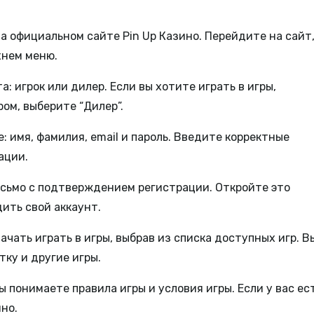
а официальном сайте Pin Up Казино. Перейдите на сайт
хнем меню.
: игрок или дилер. Если вы хотите играть в игры,
ром, выберите “Дилер”.
: имя, фамилия, email и пароль. Введите корректные
ации.
исьмо с подтверждением регистрации. Откройте это
ить свой аккаунт.
чать играть в игры, выбрав из списка доступных игр. В
тку и другие игры.
ы понимаете правила игры и условия игры. Если у вас ес
но.