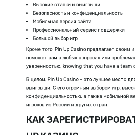
Высокие ставки и выигрыши
Безопасность и конфиденциальность
Мобильная версия сайта
Профессиональный сервис поддержки
Большой выбор игр
Кроме того, Pin Up Casino предлагает своим
поможет вам в любых вопросах или проблемах
уверенностью, knowing that you have a team of
В целом, Pin Up Casino – это лучшее место д
выигрыши. С его огромным выбором игр, выс
конфиденциальностью, а также мобильной ве
игроков из России и других стран.
КАК ЗАРЕГИСТРИРОВАТ