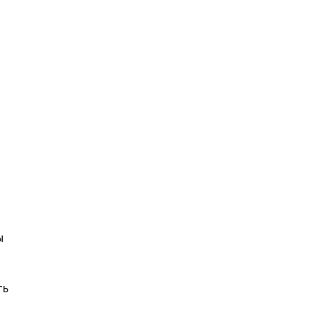
,
ы
ть