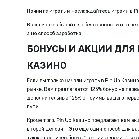
Начните играть и наслаждайтесь играми в Pi
Важно: не забывайте о безопасности и ответ
а не способ заработка.
БОНУСЫ И АКЦИИ ДЛЯ 
КАЗИНО
Если вы только начали играть в Pin Up Казин
рынке. Вам предлагается 125% бонус на перв
дополнительные 125% от суммы вашего перво
пути.
Кроме того, Pin Up Казино предлагает вам ак
второй депозит. Это еще один способ для ва
также доступен бонус “Третий депозит”, кот