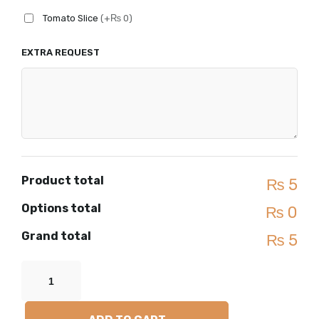
Tomato Slice
(+₨ 0)
EXTRA REQUEST
Product total
₨ 5
Options total
₨ 0
Grand total
₨ 5