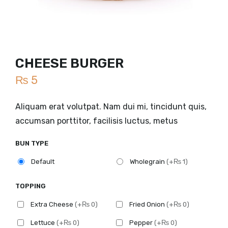
CHEESE BURGER
₨
5
Aliquam erat volutpat. Nam dui mi, tincidunt quis,
accumsan porttitor, facilisis luctus, metus
BUN TYPE
Default
Wholegrain
(+₨ 1)
TOPPING
Extra Cheese
(+₨ 0)
Fried Onion
(+₨ 0)
Lettuce
(+₨ 0)
Pepper
(+₨ 0)