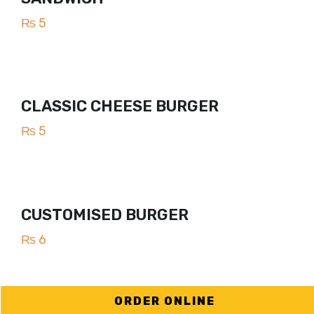
₨
5
CLASSIC CHEESE BURGER
₨
5
CUSTOMISED BURGER
₨
6
ORDER ONLINE