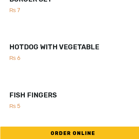
₨
7
HOTDOG WITH VEGETABLE
₨
6
FISH FINGERS
₨
5
ORDER ONLINE