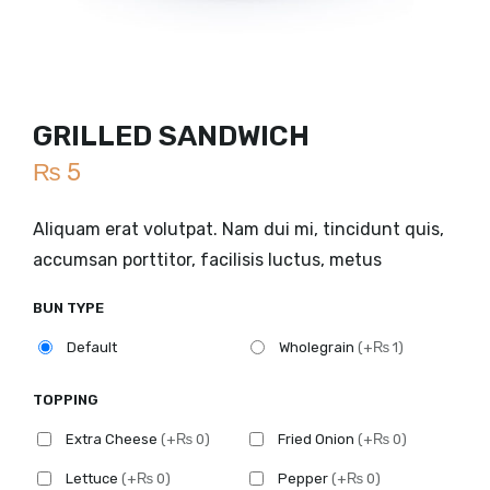
GRILLED SANDWICH
₨
5
Aliquam erat volutpat. Nam dui mi, tincidunt quis,
accumsan porttitor, facilisis luctus, metus
BUN TYPE
Default
Wholegrain
(+₨ 1)
TOPPING
Extra Cheese
(+₨ 0)
Fried Onion
(+₨ 0)
Lettuce
(+₨ 0)
Pepper
(+₨ 0)