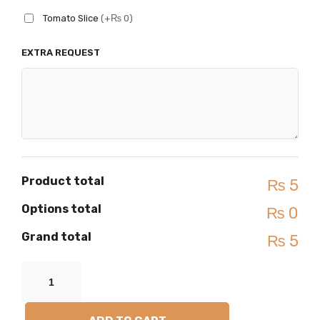
Tomato Slice
(+₨ 0)
EXTRA REQUEST
Product total
₨ 5
Options total
₨ 0
Grand total
₨ 5