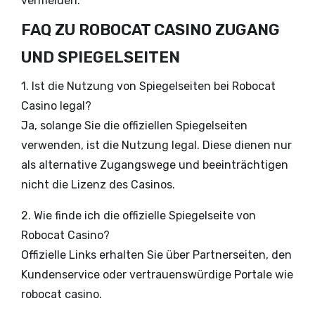
vermeiden.
FAQ ZU ROBOCAT CASINO ZUGANG
UND SPIEGELSEITEN
1. Ist die Nutzung von Spiegelseiten bei Robocat
Casino legal?
Ja, solange Sie die offiziellen Spiegelseiten
verwenden, ist die Nutzung legal. Diese dienen nur
als alternative Zugangswege und beeinträchtigen
nicht die Lizenz des Casinos.
2. Wie finde ich die offizielle Spiegelseite von
Robocat Casino?
Offizielle Links erhalten Sie über Partnerseiten, den
Kundenservice oder vertrauenswürdige Portale wie
robocat casino
.