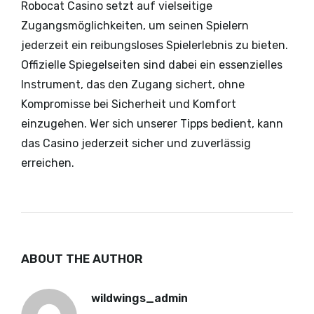
Robocat Casino setzt auf vielseitige
Zugangsmöglichkeiten, um seinen Spielern
jederzeit ein reibungsloses Spielerlebnis zu bieten.
Offizielle Spiegelseiten sind dabei ein essenzielles
Instrument, das den Zugang sichert, ohne
Kompromisse bei Sicherheit und Komfort
einzugehen. Wer sich unserer Tipps bedient, kann
das Casino jederzeit sicher und zuverlässig
erreichen.
ABOUT THE AUTHOR
wildwings_admin