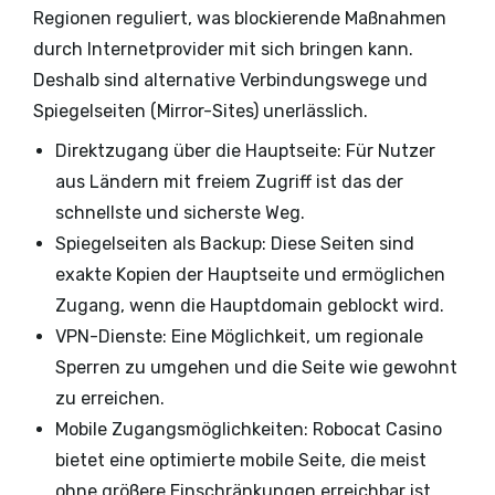
Regionen reguliert, was blockierende Maßnahmen
durch Internetprovider mit sich bringen kann.
Deshalb sind alternative Verbindungswege und
Spiegelseiten (Mirror-Sites) unerlässlich.
Direktzugang über die Hauptseite: Für Nutzer
aus Ländern mit freiem Zugriff ist das der
schnellste und sicherste Weg.
Spiegelseiten als Backup: Diese Seiten sind
exakte Kopien der Hauptseite und ermöglichen
Zugang, wenn die Hauptdomain geblockt wird.
VPN-Dienste: Eine Möglichkeit, um regionale
Sperren zu umgehen und die Seite wie gewohnt
zu erreichen.
Mobile Zugangsmöglichkeiten: Robocat Casino
bietet eine optimierte mobile Seite, die meist
ohne größere Einschränkungen erreichbar ist.