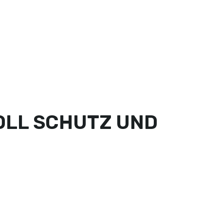
DER ONLINE
FIND US
PARTNER LOGIN
OLL SCHUTZ UND