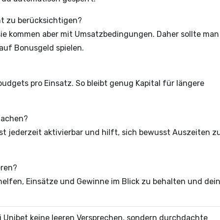
nt zu berücksichtigen?
sie kommen aber mit Umsatzbedingungen. Daher sollte man
 auf Bonusgeld spielen.
udgets pro Einsatz. So bleibt genug Kapital für längere
 machen?
t jederzeit aktivierbar und hilft, sich bewusst Auszeiten z
eren?
 helfen, Einsätze und Gewinne im Blick zu behalten und dei
 Unibet keine leeren Versprechen, sondern durchdachte