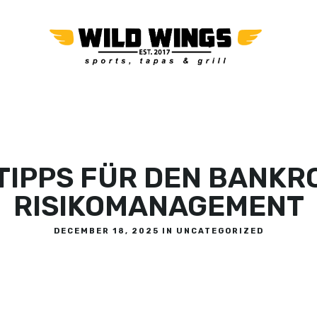
OR
 TIPPS FÜR DEN BANKR
RISIKOMANAGEMENT
DECEMBER 18, 2025 IN
UNCATEGORIZED