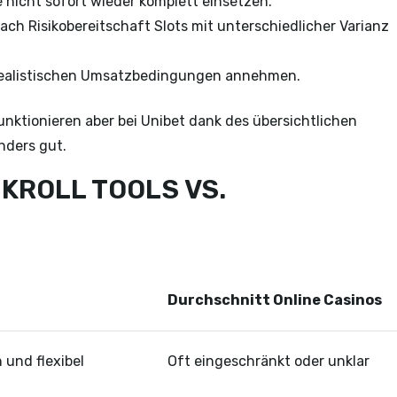
nicht sofort wieder komplett einsetzen.
nach Risikobereitschaft Slots mit unterschiedlicher Varianz
realistischen Umsatzbedingungen annehmen.
unktionieren aber bei Unibet dank des übersichtlichen
nders gut.
KROLL TOOLS VS.
Durchschnitt Online Casinos
und flexibel
Oft eingeschränkt oder unklar