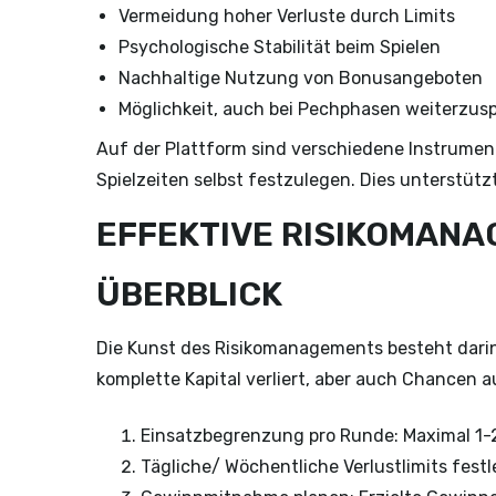
Vermeidung hoher Verluste durch Limits
Psychologische Stabilität beim Spielen
Nachhaltige Nutzung von Bonusangeboten
Möglichkeit, auch bei Pechphasen weiterzusp
Auf der Plattform sind verschiedene Instrument
Spielzeiten selbst festzulegen. Dies unterstütz
EFFEKTIVE RISIKOMANA
ÜBERBLICK
Die Kunst des Risikomanagements besteht darin
komplette Kapital verliert, aber auch Chancen 
Einsatzbegrenzung pro Runde: Maximal 1-2
Tägliche/ Wöchentliche Verlustlimits fest