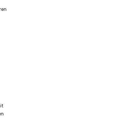
aren
it
en